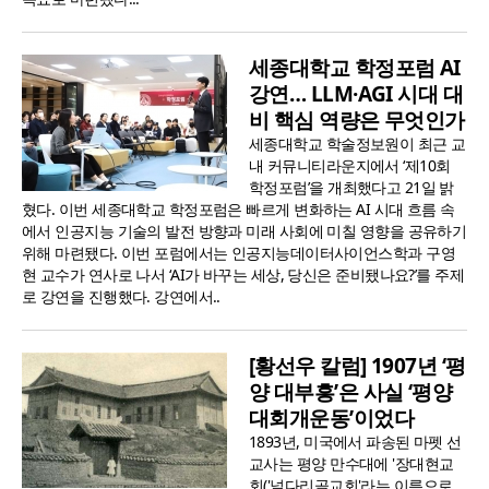
세종대학교 학정포럼 AI
강연… LLM·AGI 시대 대
비 핵심 역량은 무엇인가
세종대학교 학술정보원이 최근 교
내 커뮤니티라운지에서 ‘제10회
학정포럼’을 개최했다고 21일 밝
혔다. 이번 세종대학교 학정포럼은 빠르게 변화하는 AI 시대 흐름 속
에서 인공지능 기술의 발전 방향과 미래 사회에 미칠 영향을 공유하기
위해 마련됐다. 이번 포럼에서는 인공지능데이터사이언스학과 구영
현 교수가 연사로 나서 ‘AI가 바꾸는 세상, 당신은 준비됐나요?’를 주제
로 강연을 진행했다. 강연에서..
[황선우 칼럼] 1907년 ‘평
양 대부흥’은 사실 ‘평양
대회개운동’이었다
1893년, 미국에서 파송된 마펫 선
교사는 평양 만수대에 '장대현교
회('널다리골교회'라는 이름으로