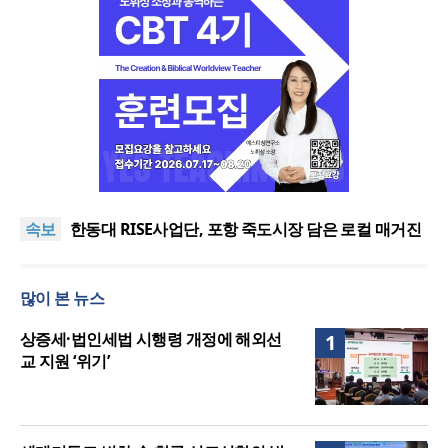
느헤미야 연합기도회, ‘왕의 기도’로 나라·한국교회·다
음세대 위해 합심
세기총 “자유를 지키며 하나 된 희망의 미래를 향하
속보
여”
한동대 RISE사업단, 포항 죽도시장 담은 로컬 매거진
‘포항집’ 발간
한남대·KAIST, 세계적 광자·전자기학 국제학술대회
‘PIERS’ 대전 유치
세계기독교 변화 속 한국 선교신학의 방향은?
많이 본 뉴스
느헤미야 연합기도회, ‘왕의 기도’로 나라·한국교회·다
음세대 위해 합심
세기총 “자유를 지키며 하나 된 희망의 미래를 향하
상증세·법인세법 시행령 개정에 해외선
1
여”
교 지원 ‘위기’