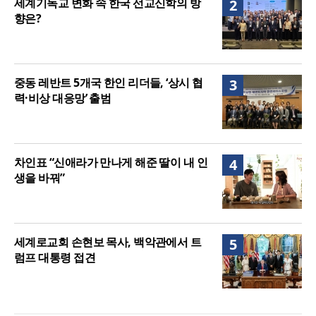
세계기독교 변화 속 한국 선교신학의 방
2
향은?
중동 레반트 5개국 한인 리더들, ‘상시 협
3
력·비상 대응망’ 출범
차인표 “신애라가 만나게 해준 딸이 내 인
4
생을 바꿔”
세계로교회 손현보 목사, 백악관에서 트
5
럼프 대통령 접견