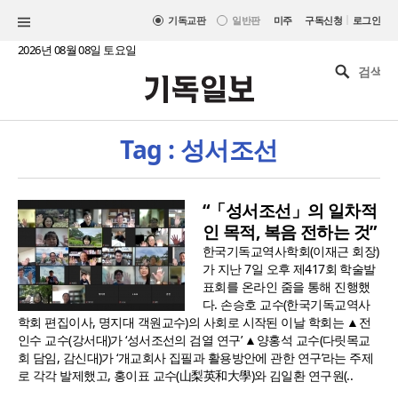
|
기독교판
일반판
미주
구독신청
로그인
2026년 08월 08일 토요일
Tag : 성서조선
“「성서조선」의 일차적
인 목적, 복음 전하는 것”
한국기독교역사학회(이재근 회장)
가 지난 7일 오후 제417회 학술발
표회를 온라인 줌을 통해 진행했
다. 손승호 교수(한국기독교역사
학회 편집이사, 명지대 객원교수)의 사회로 시작된 이날 학회는 ▲전
인수 교수(강서대)가 ‘성서조선의 검열 연구’ ▲양홍석 교수(다릿목교
회 담임, 감신대)가 ‘개교회사 집필과 활용방안에 관한 연구’라는 주제
로 각각 발제했고, 홍이표 교수(山梨英和大學)와 김일환 연구원(..