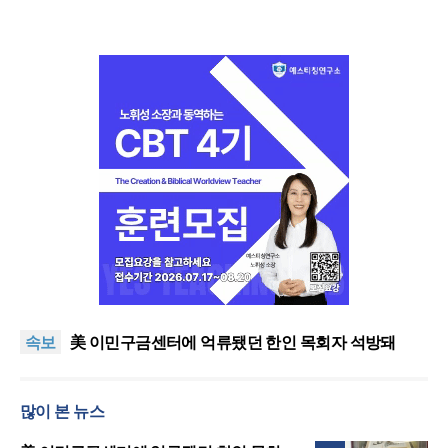
인도 마하라슈트라주 개종 금지법 시행… 기독교계
강력 반발
올리벳대학교, 120만 평 리버사이드 대학 캠퍼스 영
속보
구 사용 승인… 장기 개발 기반 확보
美 이민구금센터에 억류됐던 한인 목회자 석방돼
우크라 선교사 3부자의 헌신 “미사일 속에서도 복음
은 전해진다”
“미래 선교, 분쟁·빈곤 지역 출신이 주도”
많이 본 뉴스
인도 마하라슈트라주 개종 금지법 시행… 기독교계
강력 반발
올리벳대학교, 120만 평 리버사이드 대학 캠퍼스 영