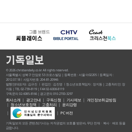
그룹 브랜드
© 2026 christiandaily.co.kr All rights reserved.
서울특별시 성북구 안암로 53 크로스빌딩 | 등록번호 : 서울 아02205ㅣ등록일자 :
2012.07.18ㅣ사업자번호: 204-81-20946
발행인(대표자) : 김규진 ㅣ 편집인 : 김진영 ㅣ청소년보호책임자 : 장지동 | 고충처리인: 장
지동 | TEL 02-739-8119 | FAX 02-6008-8119
구독문의 02-6085-8166 | 광고문의 010-2700-3297
회사소개
광고안내
구독신청
기사제보
개인정보취급방침
청소년보호정책
고충처리
윤리강령
PC 버전
기독일보의 모든 콘텐츠(기사) 는 저작권법의 보호를 받은바, 무단 전재ㆍ복사ㆍ배포 등을
금합니다.