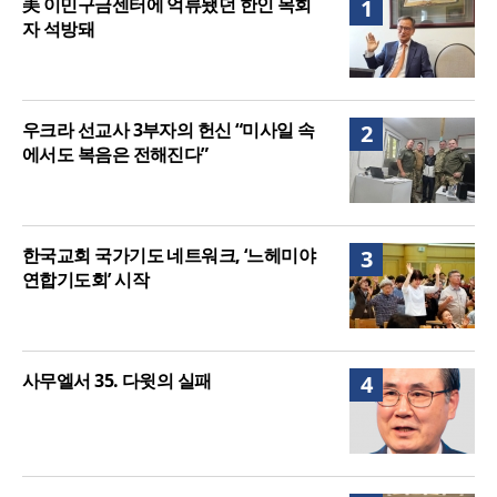
美 이민구금센터에 억류됐던 한인 목회
1
구 사용 승인… 장기 개발 기반 확보
자 석방돼
우크라 선교사 3부자의 헌신 “미사일 속
2
에서도 복음은 전해진다”
한국교회 국가기도 네트워크, ‘느헤미야
3
연합기도회’ 시작
사무엘서 35. 다윗의 실패
4