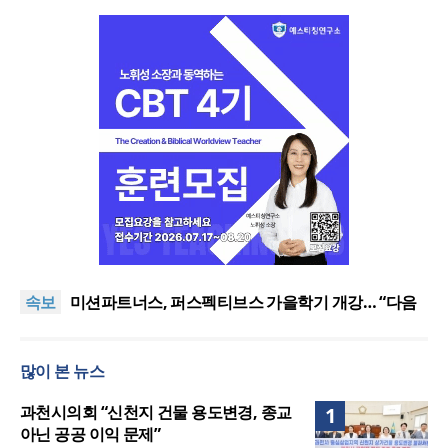
사랑과 공의로 열리는 하나님 나라의 회복 원리
어쿠스틱 피아노 찬송가 시리즈의 새 앨범 발매
속보
미션파트너스, 퍼스펙티브스 가을학기 개강… “다음
세대 선교자원 발굴”
하이테크 시대, 하이터치가 답이다
한국크리스천기자포럼, 2026년 여름호 발간
많이 본 뉴스
사랑과 공의로 열리는 하나님 나라의 회복 원리
어쿠스틱 피아노 찬송가 시리즈의 새 앨범 발매
과천시의회 “신천지 건물 용도변경, 종교
1
아닌 공공 이익 문제”