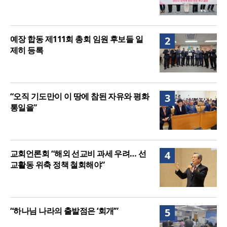
예장 합동 제111회 총회 임원 후보들 일
2
제히 등록
“오직 기도만이 이 땅에 참된 자유와 평화
3
통일을”
교회언론회 “해외 선교비 과세 우려… 선
4
교활동 위축 정책 철회해야”
“하나님 나라의 출발점은 ‘회개’”
5