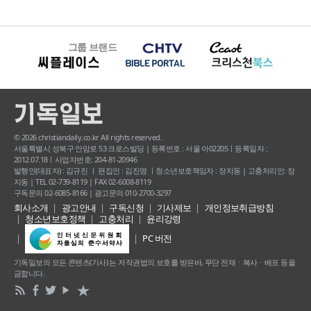
그룹 브랜드
© 2026 christiandaily.co.kr All rights reserved.
서울특별시 성북구 안암로 53 크로스빌딩 | 등록번호 : 서울 아02205ㅣ등록일자 :
2012.07.18ㅣ사업자번호: 204-81-20946
발행인(대표자) : 김규진 ㅣ 편집인 : 김진영 ㅣ청소년보호책임자 : 장지동 | 고충처리인: 장
지동 | TEL 02-739-8119 | FAX 02-6008-8119
구독문의 02-6085-8166 | 광고문의 010-2700-3297
회사소개
광고안내
구독신청
기사제보
개인정보취급방침
청소년보호정책
고충처리
윤리강령
PC 버전
기독일보의 모든 콘텐츠(기사) 는 저작권법의 보호를 받은바, 무단 전재ㆍ복사ㆍ배포 등을
금합니다.