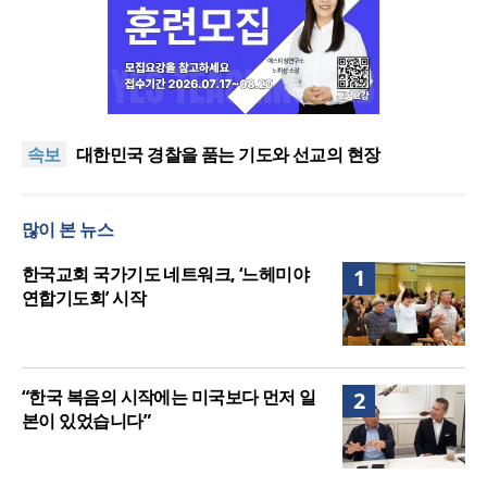
한기연 “전쟁을 부르는 정책을 중단하라”
정신건강 치료 인프라 부족… 정신질환 평생유병률
속보
27.8%, 중증 입원·재활 확충 과제
대한민국 경찰을 품는 기도와 선교의 현장
한국교회 국가기도 네트워크, ‘느헤미야 연합기도회’
시작
“기도로 시작한 스틸 美 대사, 한미동맹의 가교 되어
많이 본 뉴스
주길”
한기연 “전쟁을 부르는 정책을 중단하라”
정신건강 치료 인프라 부족… 정신질환 평생유병률
한국교회 국가기도 네트워크, ‘느헤미야
1
27.8%, 중증 입원·재활 확충 과제
연합기도회’ 시작
“한국 복음의 시작에는 미국보다 먼저 일
2
본이 있었습니다”