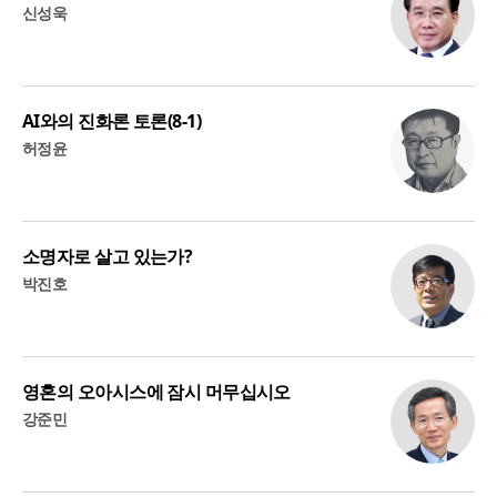
신성욱
AI와의 진화론 토론(8-1)
허정윤
소명자로 살고 있는가?
박진호
영혼의 오아시스에 잠시 머무십시오
강준민