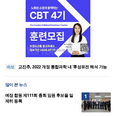
횃불트리니티신학대학원대, ACSI 국제 기독교사 자
격 과정 신설
“하나님 앞에서 광복의 은혜 기억하고 책임 감당해야”
속보
교진추, 2022 개정 통합과학 내 ‘후성유전 해석 가능
성’ 관련 청원
[기도문] 자존감 회복을 위한 기도
김종진 몽골 선교사, 한인세계선교사회(KWMF) 신임
많이 본 뉴스
대표회장 취임
횃불트리니티신학대학원대, ACSI 국제 기독교사 자
격 과정 신설
“하나님 앞에서 광복의 은혜 기억하고 책임 감당해야”
예장 합동 제111회 총회 임원 후보들 일
1
제히 등록