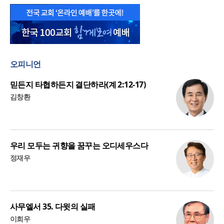
오피니언
믿든지 타협하든지 결단하라(계 2:12-17)
김창환
우리 모두는 귀향을 꿈꾸는 오디세우스다
정재우
사무엘서 35. 다윗의 실패
이희우