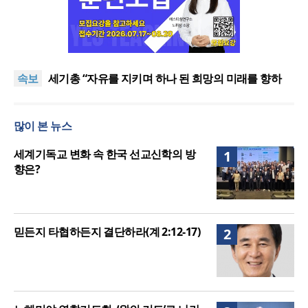
세계기독교 변화 속 한국 선교신학의 방향은?
대전 시민·학부모단체, ‘성평등복지국’ 조직개편안 철
속보
회 촉구
세기총 “자유를 지키며 하나 된 희망의 미래를 향하
여”
한동대 RISE사업단, 포항 죽도시장 담은 로컬 매거진
‘포항집’ 발간
한남대·KAIST, 세계적 광자·전자기학 국제학술대회
많이 본 뉴스
‘PIERS’ 대전 유치
세계기독교 변화 속 한국 선교신학의 방향은?
대전 시민·학부모단체, ‘성평등복지국’ 조직개편안 철
세계기독교 변화 속 한국 선교신학의 방
1
회 촉구
향은?
믿든지 타협하든지 결단하라(계 2:12-17)
2