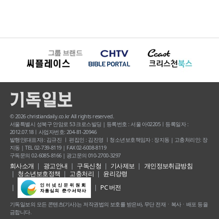
그룹 브랜드
© 2026 christiandaily.co.kr All rights reserved.
서울특별시 성북구 안암로 53 크로스빌딩 | 등록번호 : 서울 아02205ㅣ등록일자 :
2012.07.18ㅣ사업자번호: 204-81-20946
발행인(대표자) : 김규진 ㅣ 편집인 : 김진영 ㅣ청소년보호책임자 : 장지동 | 고충처리인: 장
지동 | TEL 02-739-8119 | FAX 02-6008-8119
구독문의 02-6085-8166 | 광고문의 010-2700-3297
회사소개
광고안내
구독신청
기사제보
개인정보취급방침
청소년보호정책
고충처리
윤리강령
PC 버전
기독일보의 모든 콘텐츠(기사) 는 저작권법의 보호를 받은바, 무단 전재ㆍ복사ㆍ배포 등을
금합니다.