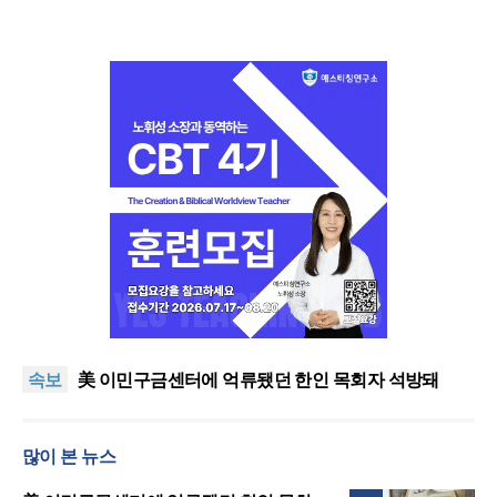
인도 마하라슈트라주 개종 금지법 시행… 기독교계
강력 반발
올리벳대학교, 120만 평 리버사이드 대학 캠퍼스 영
속보
구 사용 승인… 장기 개발 기반 확보
美 이민구금센터에 억류됐던 한인 목회자 석방돼
우크라 선교사 3부자의 헌신 “미사일 속에서도 복음
은 전해진다”
“미래 선교, 분쟁·빈곤 지역 출신이 주도”
많이 본 뉴스
인도 마하라슈트라주 개종 금지법 시행… 기독교계
강력 반발
올리벳대학교, 120만 평 리버사이드 대학 캠퍼스 영