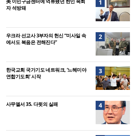
美 이민구금센터에 억류됐던 한인 목회
1
구 사용 승인… 장기 개발 기반 확보
자 석방돼
우크라 선교사 3부자의 헌신 “미사일 속
2
에서도 복음은 전해진다”
한국교회 국가기도 네트워크, ‘느헤미야
3
연합기도회’ 시작
사무엘서 35. 다윗의 실패
4