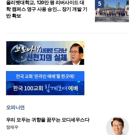
올리벳대학교, 120만 평 리버사이드 대
5
학 캠퍼스 영구 사용 승인… 장기 개발 기
반 확보
오피니언
우리 모두는 귀향을 꿈꾸는 오디세우스다
정재우