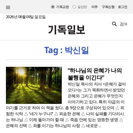
|
기독교판
일반판
미주
구독신청
로그인
2026년 08월 09일 일요일
Tag : 박신일
“하나님의 은혜가 나의
불행을 이긴다”
박신일 목사의 저서 <은혜가 걸어
오다>는 그가 목회하면서 받았던
은혜와 그리고 은혜가 무엇인지
이야기하고 있다. 특히 야곱의 이
야기를 근거로 하여 이 책을 썼다. 총 9장으로 구성되어 있으며 △ 위
험한 식탁 △ '네가 누구냐?' △ 죄송한 은혜 △ 나의 실패를 기다리시
는 하나님 △ 이제 돌아가야 할 때 △ 죽음 안에 있는 영원한 생명 △
은혜의 선택 △ 죄를 이기는 하나님의 사랑 △ 새로운 ..