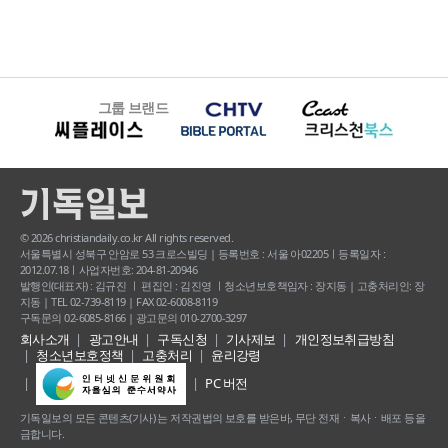
그룹 브랜드
© 2026 christiandaily.co.kr All rights reserved.
서울특별시 성북구 안암로 53 크로스빌딩 | 등록번호 : 서울 아02205ㅣ등록일자 :
2012.07.18ㅣ사업자번호: 204-81-20946
발행인(대표자) : 김규진 ㅣ 편집인 : 김진영 ㅣ청소년보호책임자 : 장지동 | 고충처리인: 장
지동 | TEL 02-739-8119 | FAX 02-6008-8119
구독문의 02-6085-8166 | 광고문의 010-2700-3297
회사소개
광고안내
구독신청
기사제보
개인정보취급방침
청소년보호정책
고충처리
윤리강령
PC 버전
기독일보의 모든 콘텐츠(기사) 는 저작권법의 보호를 받은바, 무단 전재ㆍ복사ㆍ배포 등을
금합니다.