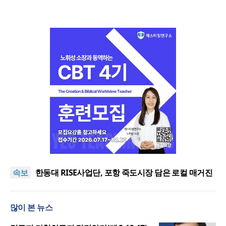
느헤미야 연합기도회, ‘왕의 기도’로 나라·한국교회·다
음세대 위해 합심
세기총 “자유를 지키며 하나 된 희망의 미래를 향하
속보
여”
한동대 RISE사업단, 포항 죽도시장 담은 로컬 매거진
‘포항집’ 발간
한남대·KAIST, 세계적 광자·전자기학 국제학술대회
‘PIERS’ 대전 유치
세계기독교 변화 속 한국 선교신학의 방향은?
많이 본 뉴스
느헤미야 연합기도회, ‘왕의 기도’로 나라·한국교회·다
음세대 위해 합심
세기총 “자유를 지키며 하나 된 희망의 미래를 향하