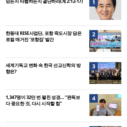
믿든지 타협하든지 결단하라(계 2:12-17)
1
여”
한동대 RISE사업단, 포항 죽도시장 담은
2
로컬 매거진 ‘포항집’ 발간
세계기독교 변화 속 한국 선교신학의 방
3
향은?
1,347명이 32만 번 펼친 성경… “완독보
4
다 중요한 것, 다시 시작할 힘”