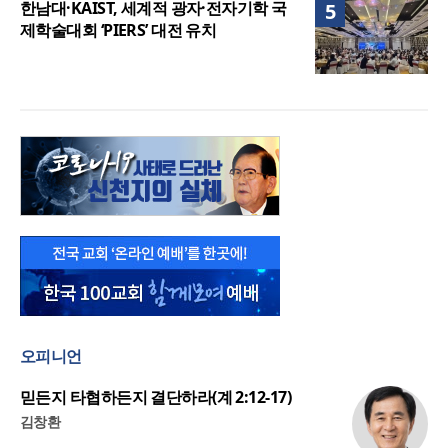
한남대·KAIST, 세계적 광자·전자기학 국
5
제학술대회 ‘PIERS’ 대전 유치
오피니언
믿든지 타협하든지 결단하라(계 2:12-17)
김창환