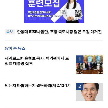
느헤미야 연합기도회, ‘왕의 기도’로 나라·한국교회·다
음세대 위해 합심
세기총 “자유를 지키며 하나 된 희망의 미래를 향하
속보
여”
한동대 RISE사업단, 포항 죽도시장 담은 로컬 매거진
‘포항집’ 발간
한남대·KAIST, 세계적 광자·전자기학 국제학술대회
‘PIERS’ 대전 유치
세계기독교 변화 속 한국 선교신학의 방향은?
많이 본 뉴스
느헤미야 연합기도회, ‘왕의 기도’로 나라·한국교회·다
음세대 위해 합심
세기총 “자유를 지키며 하나 된 희망의 미래를 향하
세계로교회 손현보 목사, 백악관에서 트
1
여”
럼프 대통령 접견
믿든지 타협하든지 결단하라(계 2:12-17)
2