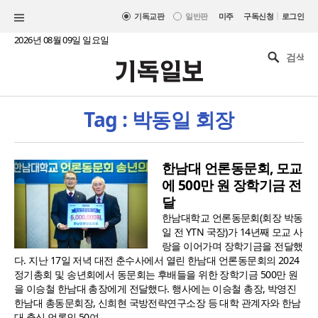
|
기독교판
일반판
미주
구독신청
로그인
2026년 08월 09일 일요일
Tag : 박동일 회장
한남대 언론동문회, 모교
에 500만 원 장학기금 전
달
한남대학교 언론동문회(회장 박동
일 전 YTN 국장)가 14년째 모교 사
랑을 이어가며 장학기금을 전달했
다. 지난 17일 저녁 대전 춘수사에서 열린 한남대 언론동문회의 2024
정기총회 및 송년회에서 동문회는 후배들을 위한 장학기금 500만 원
을 이승철 한남대 총장에게 전달했다. 행사에는 이승철 총장, 박영진
한남대 총동문회장, 신희현 국방전략연구소장 등 대학 관계자와 한남
대 출신 언론인 50여..