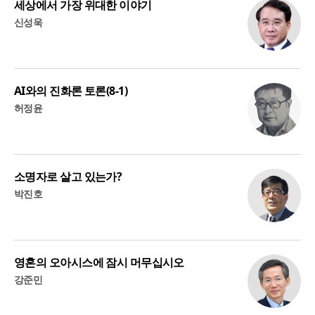
세상에서 가장 위대한 이야기
신성욱
AI와의 진화론 토론(8-1)
허정윤
소명자로 살고 있는가?
박진호
영혼의 오아시스에 잠시 머무십시오
강준민