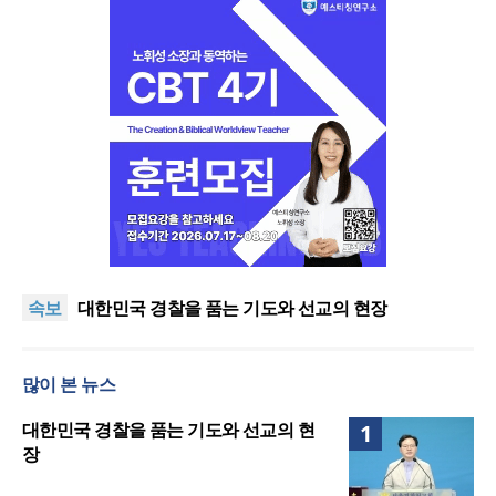
한기연 “전쟁을 부르는 정책을 중단하라”
정신건강 치료 인프라 부족… 정신질환 평생유병률
속보
27.8%, 중증 입원·재활 확충 과제
대한민국 경찰을 품는 기도와 선교의 현장
한국교회 국가기도 네트워크, ‘느헤미야 연합기도회’
시작
“기도로 시작한 스틸 美 대사, 한미동맹의 가교 되어
많이 본 뉴스
주길”
한기연 “전쟁을 부르는 정책을 중단하라”
정신건강 치료 인프라 부족… 정신질환 평생유병률
대한민국 경찰을 품는 기도와 선교의 현
1
27.8%, 중증 입원·재활 확충 과제
장