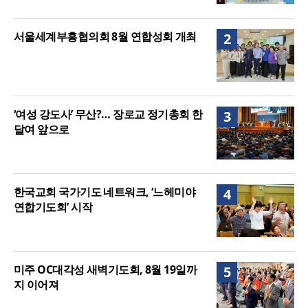
서울세계부흥협의회 8월 연합성회 개최
2
‘여성 강도사’ 무산?… 장로교 정기총회 한
3
달여 앞으로
한국교회 국가기도 네트워크, ‘느헤미야
4
연합기도회’ 시작
미주 OC대각성 새벽기도회, 8월 19일까
5
지 이어져