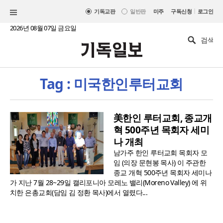
|
기독교판
일반판
미주
구독신청
로그인
2026년 08월 07일 금요일
Tag : 미국한인루터교회
美한인 루터교회, 종교개
혁 500주년 목회자 세미
나 개최
남가주 한인 루터교회 목회자 모
임 (의장 문현봉 목사) 이 주관한
종교 개혁 500주년 목회자 세미나
가 지난 7월 28~29일 캘리포니아 모레노 밸리(Moreno Valley) 에 위
치한 은총교회(담임 김 정환 목사)에서 열렸다...