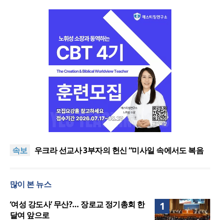
[최원호 목사의 영혼의 양식 63] 말씀은 같은데 왜 열
매는 다를까?
美 이민구금센터에 억류됐던 한인 목회자 석방돼
속보
우크라 선교사 3부자의 헌신 “미사일 속에서도 복음
은 전해진다”
“미래 선교, 분쟁·빈곤 지역 출신이 주도”
인도 마하라슈트라주 개종 금지법 시행… 기독교계
많이 본 뉴스
강력 반발
[최원호 목사의 영혼의 양식 63] 말씀은 같은데 왜 열
매는 다를까?
美 이민구금센터에 억류됐던 한인 목회자 석방돼
‘여성 강도사’ 무산?… 장로교 정기총회 한
1
달여 앞으로