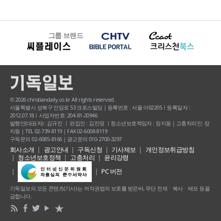
그룹 브랜드
© 2026 christiandaily.co.kr All rights reserved.
서울특별시 성북구 안암로 53 크로스빌딩 | 등록번호 : 서울 아02205ㅣ등록일자 :
2012.07.18ㅣ사업자번호: 204-81-20946
발행인(대표자) : 김규진 ㅣ 편집인 : 김진영 ㅣ청소년보호책임자 : 장지동 | 고충처리인: 장
지동 | TEL 02-739-8119 | FAX 02-6008-8119
구독문의 02-6085-8166 | 광고문의 010-2700-3297
회사소개
광고안내
구독신청
기사제보
개인정보취급방침
청소년보호정책
고충처리
윤리강령
PC 버전
기독일보의 모든 콘텐츠(기사) 는 저작권법의 보호를 받은바, 무단 전재ㆍ복사ㆍ배포 등을
금합니다.