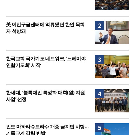
美 이민구금센터에 억류됐던 한인 목회
2
자 석방돼
한국교회 국가기도 네트워크, ‘느헤미야
3
연합기도회’ 시작
한세대, ‘블록체인 특성화 대학(원) 지원
4
사업’ 선정
인도 마하라슈트라주 개종 금지법 시행…
5
기독교계 강력 반발