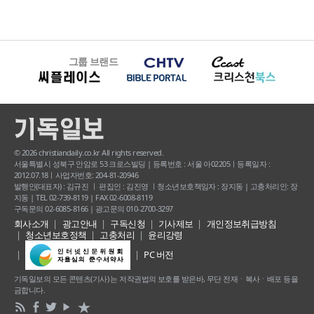
그룹 브랜드
© 2026 christiandaily.co.kr All rights reserved.
서울특별시 성북구 안암로 53 크로스빌딩 | 등록번호 : 서울 아02205ㅣ등록일자 :
2012.07.18ㅣ사업자번호: 204-81-20946
발행인(대표자) : 김규진 ㅣ 편집인 : 김진영 ㅣ청소년보호책임자 : 장지동 | 고충처리인: 장
지동 | TEL 02-739-8119 | FAX 02-6008-8119
구독문의 02-6085-8166 | 광고문의 010-2700-3297
회사소개
광고안내
구독신청
기사제보
개인정보취급방침
청소년보호정책
고충처리
윤리강령
PC 버전
기독일보의 모든 콘텐츠(기사) 는 저작권법의 보호를 받은바, 무단 전재ㆍ복사ㆍ배포 등을
금합니다.