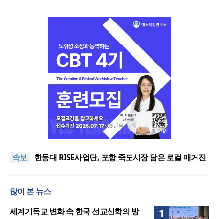
느헤미야 연합기도회, ‘왕의 기도’로 나라·한국교회·다
음세대 위해 합심
세기총 “자유를 지키며 하나 된 희망의 미래를 향하
속보
여”
한동대 RISE사업단, 포항 죽도시장 담은 로컬 매거진
‘포항집’ 발간
한남대·KAIST, 세계적 광자·전자기학 국제학술대회
‘PIERS’ 대전 유치
세계기독교 변화 속 한국 선교신학의 방향은?
많이 본 뉴스
느헤미야 연합기도회, ‘왕의 기도’로 나라·한국교회·다
음세대 위해 합심
세기총 “자유를 지키며 하나 된 희망의 미래를 향하
세계기독교 변화 속 한국 선교신학의 방
1
여”