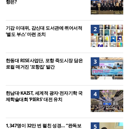
향은?
기감 이대위, 감신대 도서관에 퀴어서적
2
‘별도 부스’ 마련 조치
한동대 RISE사업단, 포항 죽도시장 담은
3
로컬 매거진 ‘포항집’ 발간
한남대·KAIST, 세계적 광자·전자기학 국
4
제학술대회 ‘PIERS’ 대전 유치
1,347명이 32만 번 펼친 성경… “완독보
5