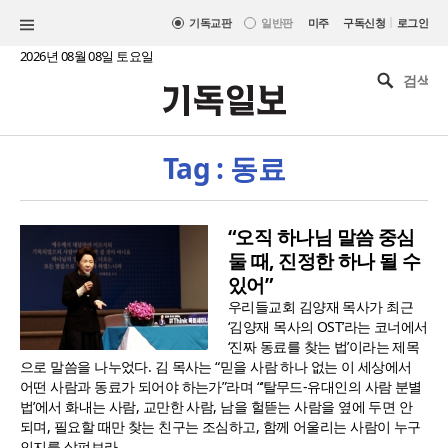
|
기독교판
일반판
미주
구독신청
로그인
2026년 08월 08일 토요일
Tag : 동료
“오직 하나님 말씀 중심
둘 때, 진정한 하나 될 수
있어”
우리들교회 김양재 목사가 최근
‘김양재 목사의 OST’라는 코너에서
‘진짜 동료를 찾는 법’이라는 제목
으로 말씀을 나누었다. 김 목사는 “믿을 사람 하나 없는 이 세상에서
어떤 사람과 동료가 되어야 하는가”라며 “‘탈무드-유대인의 사람 분별
법’에서 화내는 사람, 교만한 사람, 남을 헐뜯는 사람을 옆에 두면 안
되며, 필요할 때만 찾는 친구는 조심하고, 함께 어울리는 사람이 누구
인지를 살펴보라..