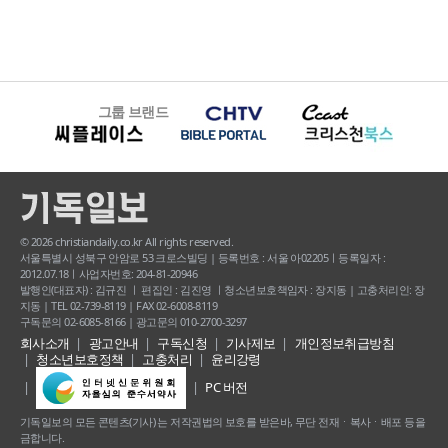
그룹 브랜드
© 2026 christiandaily.co.kr All rights reserved.
서울특별시 성북구 안암로 53 크로스빌딩 | 등록번호 : 서울 아02205ㅣ등록일자 :
2012.07.18ㅣ사업자번호: 204-81-20946
발행인(대표자) : 김규진 ㅣ 편집인 : 김진영 ㅣ청소년보호책임자 : 장지동 | 고충처리인: 장
지동 | TEL 02-739-8119 | FAX 02-6008-8119
구독문의 02-6085-8166 | 광고문의 010-2700-3297
회사소개
광고안내
구독신청
기사제보
개인정보취급방침
청소년보호정책
고충처리
윤리강령
PC 버전
기독일보의 모든 콘텐츠(기사) 는 저작권법의 보호를 받은바, 무단 전재ㆍ복사ㆍ배포 등을
금합니다.