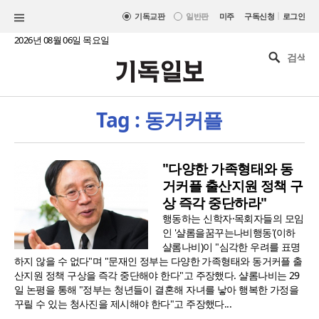
|
기독교판
일반판
미주
구독신청
로그인
2026년 08월 06일 목요일
Tag : 동거커플
"다양한 가족형태와 동
거커플 출산지원 정책 구
상 즉각 중단하라"
행동하는 신학자·목회자들의 모임
인 '샬롬을꿈꾸는나비행동'(이하
샬롬나비)이 "심각한 우려를 표명
하지 않을 수 없다"며 "문재인 정부는 다양한 가족형태와 동거커플 출
산지원 정책 구상을 즉각 중단해야 한다"고 주장했다. 샬롬나비는 29
일 논평을 통해 "정부는 청년들이 결혼해 자녀를 낳아 행복한 가정을
꾸릴 수 있는 청사진을 제시해야 한다"고 주장했다...