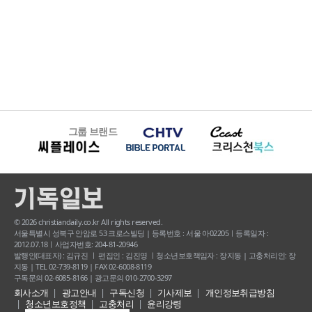
그룹 브랜드
© 2026 christiandaily.co.kr All rights reserved.
서울특별시 성북구 안암로 53 크로스빌딩 | 등록번호 : 서울 아02205ㅣ등록일자 :
2012.07.18ㅣ사업자번호: 204-81-20946
발행인(대표자) : 김규진 ㅣ 편집인 : 김진영 ㅣ청소년보호책임자 : 장지동 | 고충처리인: 장
지동 | TEL 02-739-8119 | FAX 02-6008-8119
구독문의 02-6085-8166 | 광고문의 010-2700-3297
회사소개
광고안내
구독신청
기사제보
개인정보취급방침
청소년보호정책
고충처리
윤리강령