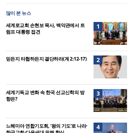
‘PIERS’ 대전 유치
세계기독교 변화 속 한국 선교신학의 방향은?
많이 본 뉴스
느헤미야 연합기도회, ‘왕의 기도’로 나라·한국교회·다
음세대 위해 합심
세기총 “자유를 지키며 하나 된 희망의 미래를 향하
세계로교회 손현보 목사, 백악관에서 트
1
여”
럼프 대통령 접견
믿든지 타협하든지 결단하라(계 2:12-17)
2
세계기독교 변화 속 한국 선교신학의 방
3
향은?
느헤미야 연합기도회, ‘왕의 기도’로 나라·
4
한국교회·다음세대 위해 합심