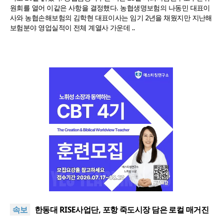
원회를 열어 이같은 사항을 결정했다. 농협생명보험의 나동민 대표이
사와 농협손해보험의 김학현 대표이사는 임기 2년을 채웠지만 지난해
보험분야 영업실적이 전체 계열사 가운데 ..
느헤미야 연합기도회, ‘왕의 기도’로 나라·한국교회·다
음세대 위해 합심
세기총 “자유를 지키며 하나 된 희망의 미래를 향하
속보
여”
한동대 RISE사업단, 포항 죽도시장 담은 로컬 매거진
‘포항집’ 발간
한남대·KAIST, 세계적 광자·전자기학 국제학술대회