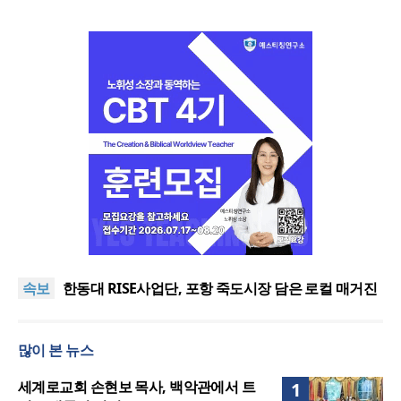
느헤미야 연합기도회, ‘왕의 기도’로 나라·한국교회·다
음세대 위해 합심
세기총 “자유를 지키며 하나 된 희망의 미래를 향하
속보
여”
한동대 RISE사업단, 포항 죽도시장 담은 로컬 매거진
‘포항집’ 발간
한남대·KAIST, 세계적 광자·전자기학 국제학술대회
‘PIERS’ 대전 유치
세계기독교 변화 속 한국 선교신학의 방향은?
많이 본 뉴스
느헤미야 연합기도회, ‘왕의 기도’로 나라·한국교회·다
음세대 위해 합심
세기총 “자유를 지키며 하나 된 희망의 미래를 향하
세계로교회 손현보 목사, 백악관에서 트
1
여”