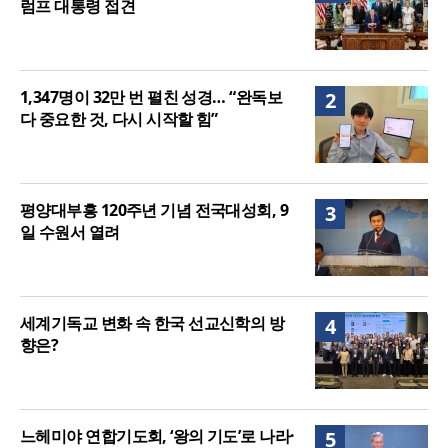
럼프 대통령 접견
1,347명이 32만 번 펼친 성경… “완독보
2
다 중요한 것, 다시 시작할 힘”
평양대부흥 120주년 기념 전국대성회, 9
3
일 수원서 열려
세계기독교 변화 속 한국 선교신학의 방
4
향은?
느헤미야 연합기도회, ‘왕의 기도’로 나라·
5