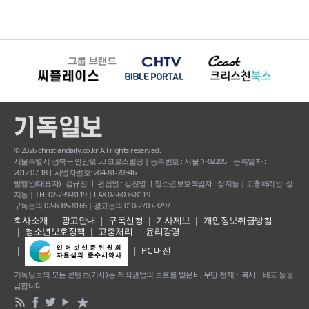
그룹 브랜드
© 2026 christiandaily.co.kr All rights reserved.
서울특별시 성북구 안암로 53 크로스빌딩 | 등록번호 : 서울 아02205ㅣ등록일자 :
2012.07.18ㅣ사업자번호: 204-81-20946
발행인(대표자) : 김규진 ㅣ 편집인 : 김진영 ㅣ청소년보호책임자 : 장지동 | 고충처리인: 장
지동 | TEL 02-739-8119 | FAX 02-6008-8119
구독문의 02-6085-8166 | 광고문의 010-2700-3297
회사소개
광고안내
구독신청
기사제보
개인정보취급방침
청소년보호정책
고충처리
윤리강령
PC 버전
기독일보의 모든 콘텐츠(기사) 는 저작권법의 보호를 받은바, 무단 전재ㆍ복사ㆍ배포 등을
금합니다.