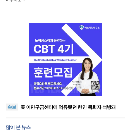
인도 마하라슈트라주 개종 금지법 시행… 기독교계
강력 반발
올리벳대학교, 120만 평 리버사이드 대학 캠퍼스 영
속보
구 사용 승인… 장기 개발 기반 확보
美 이민구금센터에 억류됐던 한인 목회자 석방돼
우크라 선교사 3부자의 헌신 “미사일 속에서도 복음
은 전해진다”
“미래 선교, 분쟁·빈곤 지역 출신이 주도”
많이 본 뉴스
인도 마하라슈트라주 개종 금지법 시행… 기독교계