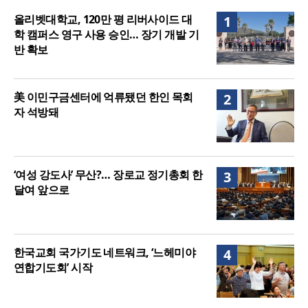
강력 반발
올리벳대학교, 120만 평 리버사이드 대학 캠퍼스 영
올리벳대학교, 120만 평 리버사이드 대
1
구 사용 승인… 장기 개발 기반 확보
학 캠퍼스 영구 사용 승인… 장기 개발 기
반 확보
美 이민구금센터에 억류됐던 한인 목회
2
자 석방돼
‘여성 강도사’ 무산?… 장로교 정기총회 한
3
달여 앞으로
한국교회 국가기도 네트워크, ‘느헤미야
4
연합기도회’ 시작