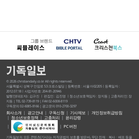
그룹 브랜드
© 2026 christiandaily.co.kr All rights reserved.
서울특별시 성북구 안암로 53 크로스빌딩 | 등록번호 : 서울 아02205ㅣ등록일자 :
2012.07.18ㅣ사업자번호: 204-81-20946
발행인(대표자) : 김규진 ㅣ 편집인 : 김진영 ㅣ청소년보호책임자 : 장지동 | 고충처리인: 장
지동 | TEL 02-739-8119 | FAX 02-6008-8119
구독문의 02-6085-8166 | 광고문의 010-2700-3297
회사소개
광고안내
구독신청
기사제보
개인정보취급방침
청소년보호정책
고충처리
윤리강령
PC 버전
기독일보의 모든 콘텐츠(기사) 는 저작권법의 보호를 받은바, 무단 전재ㆍ복사ㆍ배포 등을