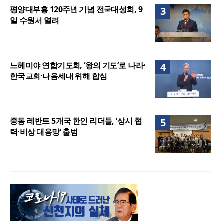
평양대부흥 120주년 기념 전국대성회, 9
3
일 수원서 열려
느헤미야 연합기도회, ‘왕의 기도’로 나라·
4
한국교회·다음세대 위해 합심
중동 레반트 5개국 한인 리더들, ‘상시 협
5
력·비상 대응망’ 출범