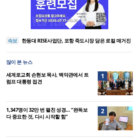
느헤미야 연합기도회, ‘왕의 기도’로 나라·한국교회·다
음세대 위해 합심
세기총 “자유를 지키며 하나 된 희망의 미래를 향하
속보
여”
한동대 RISE사업단, 포항 죽도시장 담은 로컬 매거진
‘포항집’ 발간
한남대·KAIST, 세계적 광자·전자기학 국제학술대회
‘PIERS’ 대전 유치
세계기독교 변화 속 한국 선교신학의 방향은?
많이 본 뉴스
느헤미야 연합기도회, ‘왕의 기도’로 나라·한국교회·다
음세대 위해 합심
세기총 “자유를 지키며 하나 된 희망의 미래를 향하
세계로교회 손현보 목사, 백악관에서 트
1
여”
럼프 대통령 접견
1,347명이 32만 번 펼친 성경… “완독보
2
다 중요한 것, 다시 시작할 힘”