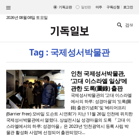
|
기독교판
일반판
미주
구독신청
로그인
2026년 08월 08일 토요일
Tag : 국제성서박물관
인천 국제성서박물관,
‘고대 이스라엘 일상’에
관한 도록(圖錄) 출판
국제성서박물관의 ‘고대 이스라엘
에서의 하루: 성경마을’의 ‘도록(圖
錄) 출판기념회’ 및 ‘베리어프리
(Barrier Free) 모바일 도슨트 시연회’가 지난 11월 26일 인천에 위치한
국제성서박물관에서 열렸다. 상설전시실 성경마을의 도록 『고대 이
스라엘에서의 하루: 성경마을』은 2023년 ‘인천광역시 등록 사립 박
물관 활성화 사업’에 선정되어 출판되었다...