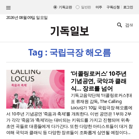
|
기독교판
일반판
미주
구독신청
로그인
2026년 08월 09일 일요일
Tag : 국립극장 해오름
‘더콜링로커스’ 10주년
기념공연, 국악과 클래
식… 장르를 넘어
기독교음악단체 ‘더콜링로커스’(대
표 류재원 감독, The Calling
Locus)가 10일 국립극장 해오름에
서 10주년 기념공연 ‘죽음과 축제’를 개최한다. 이번 공연은 1부와 2부
가 각각 ‘죽음’과 ‘축제’라는 대비되는 키워드를 가지고 진행되며 위촉·
초연 곡들로 대중들에게 다가간다. 또한 다양한 아티스트들이 대거 참
여해 국악과 클래식 등 다양한 장르들이 조화롭게 상연될 예정이다...