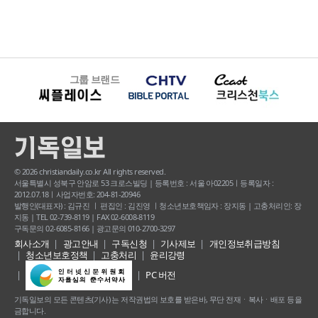
그룹 브랜드
© 2026 christiandaily.co.kr All rights reserved.
서울특별시 성북구 안암로 53 크로스빌딩 | 등록번호 : 서울 아02205ㅣ등록일자 :
2012.07.18ㅣ사업자번호: 204-81-20946
발행인(대표자) : 김규진 ㅣ 편집인 : 김진영 ㅣ청소년보호책임자 : 장지동 | 고충처리인: 장
지동 | TEL 02-739-8119 | FAX 02-6008-8119
구독문의 02-6085-8166 | 광고문의 010-2700-3297
회사소개
광고안내
구독신청
기사제보
개인정보취급방침
청소년보호정책
고충처리
윤리강령
PC 버전
기독일보의 모든 콘텐츠(기사) 는 저작권법의 보호를 받은바, 무단 전재ㆍ복사ㆍ배포 등을
금합니다.