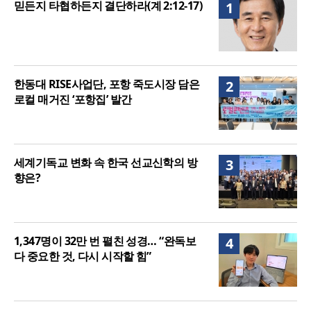
믿든지 타협하든지 결단하라(계 2:12-17)
1
여”
한동대 RISE사업단, 포항 죽도시장 담은
2
로컬 매거진 ‘포항집’ 발간
세계기독교 변화 속 한국 선교신학의 방
3
향은?
1,347명이 32만 번 펼친 성경… “완독보
4
다 중요한 것, 다시 시작할 힘”