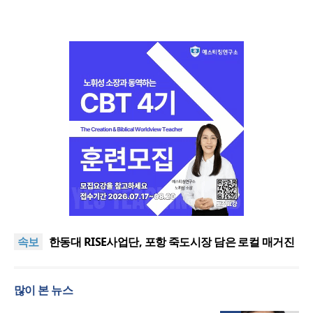
느헤미야 연합기도회, ‘왕의 기도’로 나라·한국교회·다
음세대 위해 합심
세기총 “자유를 지키며 하나 된 희망의 미래를 향하
속보
여”
한동대 RISE사업단, 포항 죽도시장 담은 로컬 매거진
‘포항집’ 발간
한남대·KAIST, 세계적 광자·전자기학 국제학술대회
‘PIERS’ 대전 유치
세계기독교 변화 속 한국 선교신학의 방향은?
많이 본 뉴스
느헤미야 연합기도회, ‘왕의 기도’로 나라·한국교회·다
음세대 위해 합심
세기총 “자유를 지키며 하나 된 희망의 미래를 향하