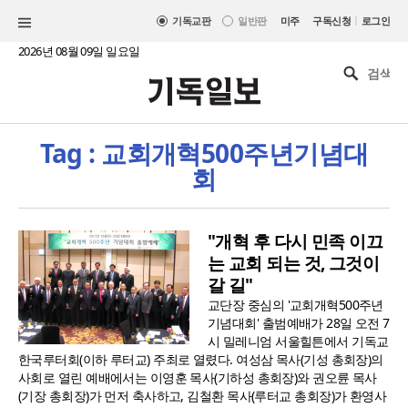
|
기독교판
일반판
미주
구독신청
로그인
2026년 08월 09일 일요일
Tag : 교회개혁500주년기념대
회
"개혁 후 다시 민족 이끄
는 교회 되는 것, 그것이
갈 길"
교단장 중심의 '교회개혁500주년
기념대회' 출범예배가 28일 오전 7
시 밀레니엄 서울힐튼에서 기독교
한국루터회(이하 루터교) 주최로 열렸다. 여성삼 목사(기성 총회장)의
사회로 열린 예배에서는 이영훈 목사(기하성 총회장)와 권오륜 목사
(기장 총회장)가 먼저 축사하고, 김철환 목사(루터교 총회장)가 환영사