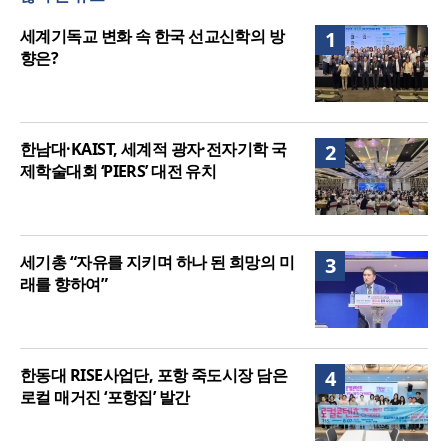
음세대 위해 합심
세기총 “자유를 지키며 하나 된 희망의 미래를 향하
세계기독교 변화 속 한국 선교신학의 방
1
여”
향은?
한남대·KAIST, 세계적 광자·전자기학 국
2
제학술대회 ‘PIERS’ 대전 유치
세기총 “자유를 지키며 하나 된 희망의 미
3
래를 향하여”
한동대 RISE사업단, 포항 죽도시장 담은
4
로컬 매거진 ‘포항집’ 발간