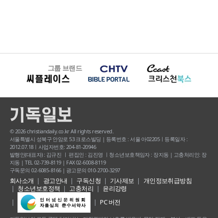
그룹 브랜드
© 2026 christiandaily.co.kr All rights reserved.
서울특별시 성북구 안암로 53 크로스빌딩 | 등록번호 : 서울 아02205ㅣ등록일자 :
2012.07.18ㅣ사업자번호: 204-81-20946
발행인(대표자) : 김규진 ㅣ 편집인 : 김진영 ㅣ청소년보호책임자 : 장지동 | 고충처리인: 장
지동 | TEL 02-739-8119 | FAX 02-6008-8119
구독문의 02-6085-8166 | 광고문의 010-2700-3297
회사소개
광고안내
구독신청
기사제보
개인정보취급방침
청소년보호정책
고충처리
윤리강령
PC 버전