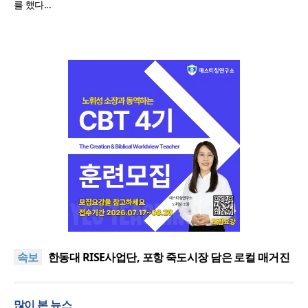
를 했다...
느헤미야 연합기도회, ‘왕의 기도’로 나라·한국교회·다
음세대 위해 합심
세기총 “자유를 지키며 하나 된 희망의 미래를 향하
속보
여”
한동대 RISE사업단, 포항 죽도시장 담은 로컬 매거진
‘포항집’ 발간
한남대·KAIST, 세계적 광자·전자기학 국제학술대회
‘PIERS’ 대전 유치
세계기독교 변화 속 한국 선교신학의 방향은?
많이 본 뉴스
느헤미야 연합기도회, ‘왕의 기도’로 나라·한국교회·다