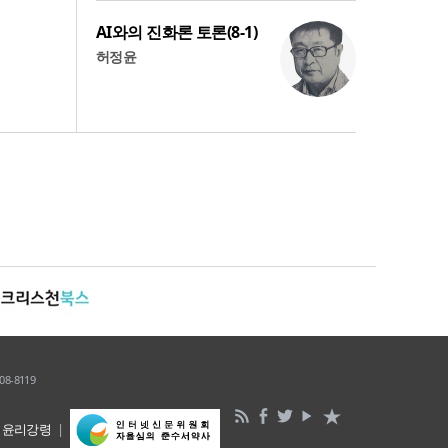
AI와의 진화론 토론(8-1)
허정윤
8-8119
윤리강령