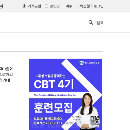
|
란
기독교판
일반판
미주
구독신청
로그인
00m앞에
 위로하고
'청와대
느헤미야 연합기도회, ‘왕의 기