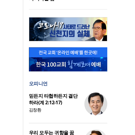
오피니언
믿든지 타협하든지 결단
하라(계 2:12-17)
김창환
우리 모두는 귀향을 꿈