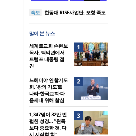
도’로 나라·한국교회·다음세대
세기총 “자유를 지키며 하나 된
속보
위해 합심
희망의 미래를 향하여”
한동대 RISE사업단, 포항 죽도
시장 담은 로컬 매거진 ‘포항집’
한남대·KAIST, 세계적 광자·전
발간
자기학 국제학술대회 ‘PIERS’
세계기독교 변화 속 한국 선교
많이 본 뉴스
대전 유치
신학의 방향은?
느헤미야 연합기도회, ‘왕의 기
도’로 나라·한국교회·다음세대
세기총 “자유를 지키며 하나 된
세계로교회 손현보
1
위해 합심
희망의 미래를 향하여”
목사, 백악관에서
트럼프 대통령 접
견
느헤미야 연합기도
2
회, ‘왕의 기도’로
나라·한국교회·다
음세대 위해 합심
1,347명이 32만 번
3
펼친 성경… “완독
보다 중요한 것, 다
시 시작할 힘”