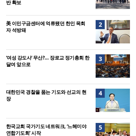
반 확보
美 이민구금센터에 억류됐던 한인 목회
2
자 석방돼
‘여성 강도사’ 무산?… 장로교 정기총회 한
3
달여 앞으로
대한민국 경찰을 품는 기도와 선교의 현
4
장
한국교회 국가기도 네트워크, ‘느헤미야
5
연합기도회’ 시작