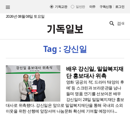
|
기독교판
일반판
미주
구독신청
로그인
2026년 08월 08일 토요일
Tag : 강신일
배우 강신일, 밀알복지재
단 홍보대사 위촉
영화 ‘공공의 적’, 드라마 ‘태양의 후
예’ 등 스크린과 브라운관을 넘나
들며 명품 연기를 선보여온 배우
강신일이 28일 밀알복지재단 홍보
대사로 위촉됐다. 강신일은 앞으로 밀알복지재단을 통해 국내외 소외
이웃을 위한 선행에 앞장서며 나눔문화 확산에 기여할 예정이다...