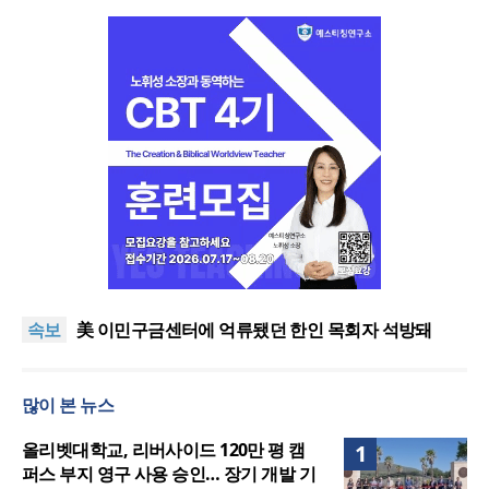
인도 마하라슈트라주 개종 금지법 시행… 기독교계
강력 반발
올리벳대학교, 120만 평 리버사이드 대학 캠퍼스 영
속보
구 사용 승인… 장기 개발 기반 확보
美 이민구금센터에 억류됐던 한인 목회자 석방돼
우크라 선교사 3부자의 헌신 “미사일 속에서도 복음
은 전해진다”
“미래 선교, 분쟁·빈곤 지역 출신이 주도”
많이 본 뉴스
인도 마하라슈트라주 개종 금지법 시행… 기독교계
강력 반발
올리벳대학교, 120만 평 리버사이드 대학 캠퍼스 영
올리벳대학교, 리버사이드 120만 평 캠
1
구 사용 승인… 장기 개발 기반 확보
퍼스 부지 영구 사용 승인… 장기 개발 기