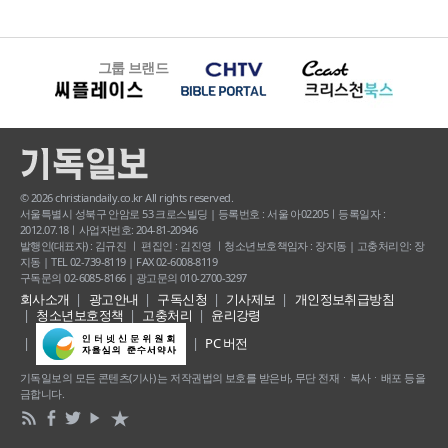
그룹 브랜드
© 2026 christiandaily.co.kr All rights reserved.
서울특별시 성북구 안암로 53 크로스빌딩 | 등록번호 : 서울 아02205ㅣ등록일자 :
2012.07.18ㅣ사업자번호: 204-81-20946
발행인(대표자) : 김규진 ㅣ 편집인 : 김진영 ㅣ청소년보호책임자 : 장지동 | 고충처리인: 장
지동 | TEL 02-739-8119 | FAX 02-6008-8119
구독문의 02-6085-8166 | 광고문의 010-2700-3297
회사소개
광고안내
구독신청
기사제보
개인정보취급방침
청소년보호정책
고충처리
윤리강령
PC 버전
기독일보의 모든 콘텐츠(기사) 는 저작권법의 보호를 받은바, 무단 전재ㆍ복사ㆍ배포 등을
금합니다.