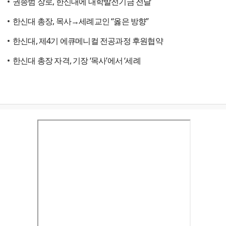
권종범 장로, 한신대에 대학발전기금 전달
한신대 총장, 목사→세례교인 “옳은 방향”
한신대, 제4기 에큐메니컬 전공과정 후원협약
한신대 총장 자격, 기장 ‘목사’에서 ‘세례