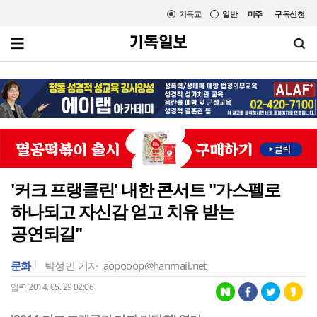
기독교
일반
미주
구독신청
'커크 프랭클린' 내한 콘서트 "가스펠로
하나되고 자신감 얻고 치유 받는
공연되길"
문화
박성민 기자
aopooop@hanmail.net
입력 2014. 05. 29 02:06