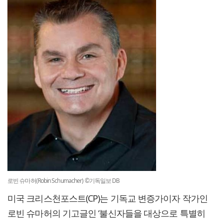
로빈 슈마허(Robin Schumacher) ©기독일보 DB
미국 크리스천포스트(CP)는 기독교 변증가이자 작가인
로빈 슈마허의 기고글인 ‘불신자들을 대상으로 특별히