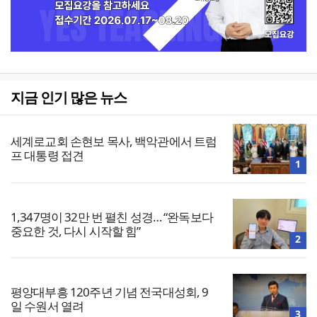
지금 인기 많은 뉴스
세계로교회 손현보 목사, 백악관에서 트럼
프 대통령 접견
1
1,347명이 32만 번 펼친 성경… “완독보다
중요한 것, 다시 시작할 힘”
2
평양대부흥 120주년 기념 전국대성회, 9
일 수원서 열려
3