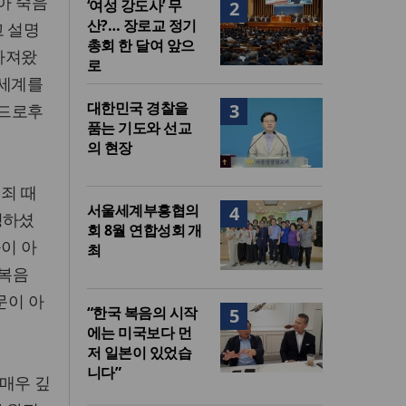
아 죽음
‘여성 강도사’ 무
2
산?… 장로교 정기
고 설명
총회 한 달여 앞으
 가져왔
로
 세계를
대한민국 경찰을
3
베드로후
품는 기도와 선교
의 현장
죄 때
서울세계부흥협의
4
정하셨
회 8월 연합성회 개
들이 아
최
한복음
문이 아
“한국 복음의 시작
5
에는 미국보다 먼
저 일본이 있었습
니다”
 매우 깊