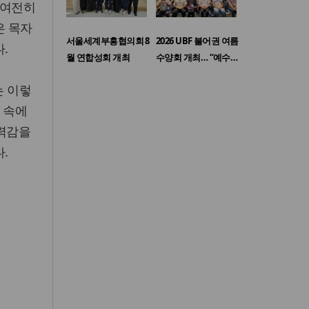
 여전히
은 목자
서울세계부흥협의회 8
2026 UBF 불어권 여름
.
월 연합성회 개최
수양회 개최… “예수…
는 이렇
 속에
무력감을
.