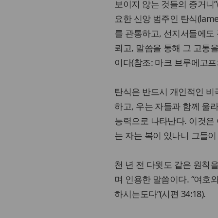
보이지 않는 것들의 증거니”(
요한 신앙 범주인 탄식(lam
를 관통하고, 선지서들에도
뢰고, 말씀을 통해 그 고통
이다(참조: 마크 브루에고프의 『D
탄식은 반드시 개인적인 비극
하고, 우는 자들과 함께 울라
능력으로 나타난다. 이것은 
는 자는 복이 있나니 그들이 
천 년 전 다윗도 같은 원칙
며 인용한 말씀이다. “여호
하시는도다”(시편 34:18).