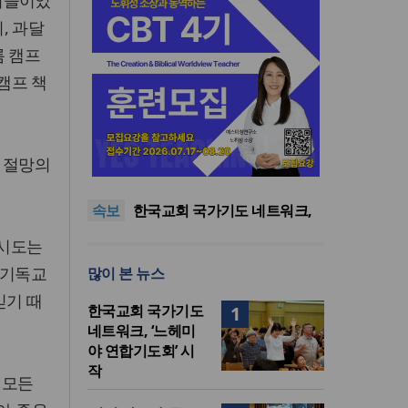
아이들이었
, 과달
름 캠프
 캠프 책
한기연 “전쟁을 부르는 정책을
 절망의
중단하라”
정신건강 치료 인프라 부족…
정신질환 평생유병률 27.8%,
대한민국 경찰을 품는 기도와
속보
중증 입원·재활 확충 과제
선교의 현장
한국교회 국가기도 네트워크,
‘느헤미야 연합기도회’ 시작
“기도로 시작한 스틸 美 대사,
 시도는
한미동맹의 가교 되어주길”
한기연 “전쟁을 부르는 정책을
 기독교
많이 본 뉴스
중단하라”
정신건강 치료 인프라 부족…
정신질환 평생유병률 27.8%,
믿기 때
한국교회 국가기도
1
중증 입원·재활 확충 과제
네트워크, ‘느헤미
야 연합기도회’ 시
작
 모든