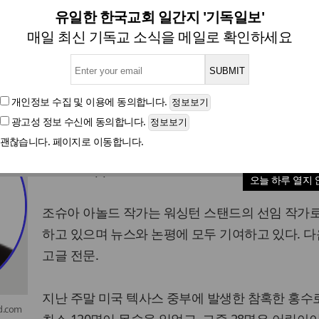
사망한 텍사스 홍수, 그리스도인
유일한 한국교회 일간지 '기독일보'
매일 최신 기독교 소식을 메일로 확인하세요
글자크기
개인정보 수집 및 이용
에 동의합니다.
광고성 정보 수신
에 동의합니다.
미국 크리스천포스트(CP)는 조슈아 아놀드 작가의
괜찮습니다. 페이지로 이동합니다.
인 ‘텍사스 홍수는 왜 발생했는가?’(Why did the Tex
floods happen?)를 12일(현지시각) 게재했다.
오늘 하루 열지 
조슈아 아놀드 작가는 워싱턴 스탠드의 선임 작가
하고 있으며 뉴스와 논평에 모두 기여하고 있다. 다
고글 전문.
지난 주말 미국 텍사스 중부에 발생한 참혹한 홍수
d.com