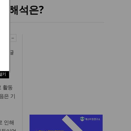
의 해석은?
 기고글
as
않기
로 활동
음은 기
로 인해