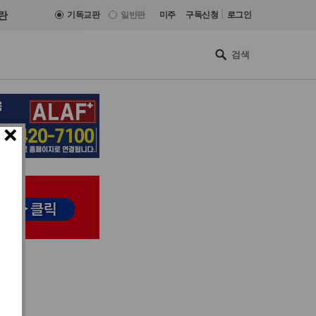
|
란
기독교판
일반판
미주
구독신청
로그인
×