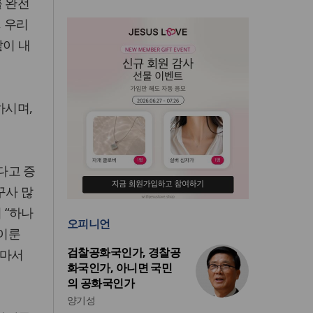
를 완전
, 우리
같이 내
하시며,
다고 증
꾸사 많
 “하나
오피니언
 이룬
검찰공화국인가, 경찰공
(로마서
화국인가, 아니면 국민
의 공화국인가
양기성