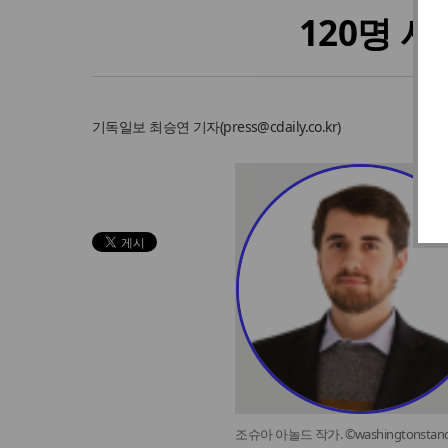
120명 
기독일보
최승연 기자
(
press@cdaily.co.kr
)
조슈아 아놀드 작가. ©washingtonstan