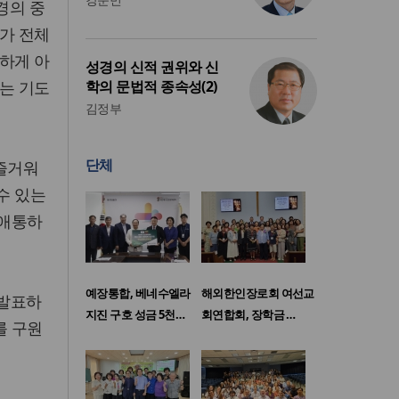
경의 중
애가 전체
하게 아
성경의 신적 권위와 신
드는 기도
학의 문법적 종속성(2)
김정부
단체
 즐거워
 수 있는
“애통하
예장통합, 베네수엘라
해외한인장로회 여선교
 발표하
지진 구호 성금 5천…
회연합회, 장학금 …
를 구원