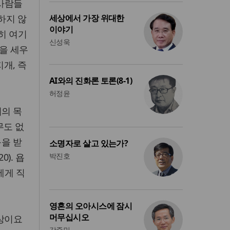
 사람들
하지 않
세상에서 가장 위대한
이야기
히 여기
신성욱
약을 세우
지개, 즉
AI와의 진화론 토론(8-1)
허정윤
리의 목
무도 없
음을 받
소명자로 살고 있는가?
). 욥
박진호
에게 직
영혼의 오아시스에 잠시
머무십시오
실상이요
강준민