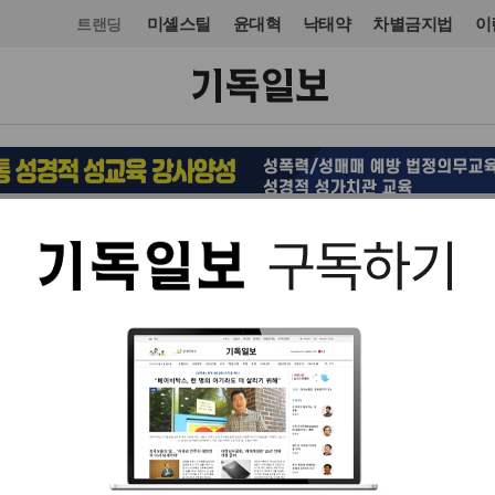
미셸스틸
윤대혁
낙태약
차별금지법
이
트랜딩
국제
입력 2025. 07. 14 18:05