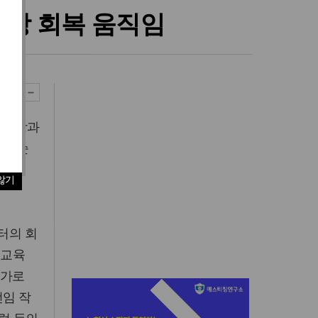
신앙 회복 움직임
 회장과
 '순
al
않기
터의 회
 교육
설가로
선임 작