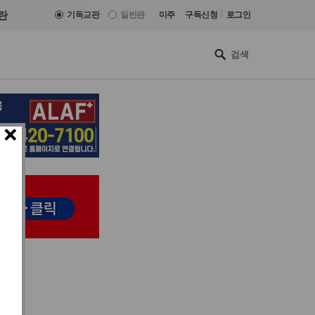
|
란
기독교판
일반판
미주
구독신청
로그인
×