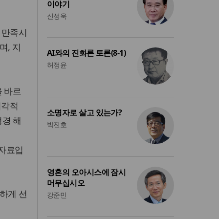
이야기
신성욱
 만족시
며, 지
AI와의 진화론 토론(8-1)
허정윤
을 바르
 시각적
소명자로 살고 있는가?
 성경 해
박진호
한 자료입
영혼의 오아시스에 잠시
머무십시오
하게 선
강준민