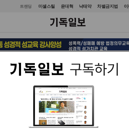
미셸스틸
윤대혁
낙태약
차별금지법
이
트랜딩
국제
입력 2025. 02. 12 17:59