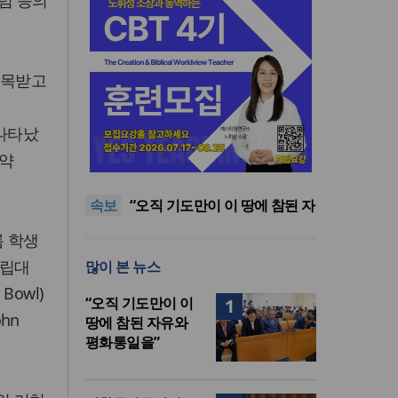
칼럼 등의
주목받고
 나타났
한국교회봉사단, 베네수엘라
 약
지진 피해지서 긴급구호 활동
CMF선교원, 8월 정기모임 갖고
예배와 친교 나눠
검찰공화국인가, 경찰공화국인
속보
가, 아니면 국민의 공화국인가
“오직 기도만이 이 땅에 참된 자
유와 평화통일을”
[오늘의 말씀] 너희 지체를 의의
름 학생
무기로 하나님께 드리라
한국교회봉사단, 베네수엘라
주립대
많이 본 뉴스
지진 피해지서 긴급구호 활동
CMF선교원, 8월 정기모임 갖고
예배와 친교 나눠
Bowl)
“오직 기도만이 이
1
hn
땅에 참된 자유와
평화통일을”