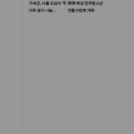
구세군, 서울 도심서 ‘무
2026 예성 전국청소년
더위 생수 나눔 …
연합수련회 개최