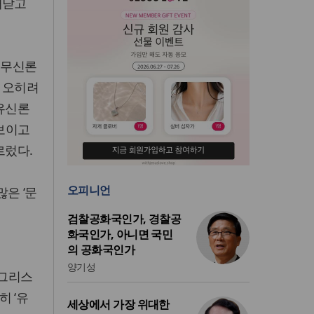
깨닫고
신무신론
 오히려
 유신론
 보이고
르렀다.
오피니언
많은 ‘문
검찰공화국인가, 경찰공
화국인가, 아니면 국민
의 공화국인가
양기성
 그리스
 ‘유
세상에서 가장 위대한