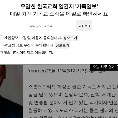
님의 순간’… 성경 판매 급증과 
유일한 한국교회 일간지 '기독일보'
매일 최신 기독교 소식을 메일로 확인하세요
글자크기
개인정보 수집 및 이용
에 동의합니다.
광고성 정보 수신
에 동의합니다.
미국 크리스천포스트(CP)는 존 스톤스트리트
괜찮습니다. 페이지로 이동합니다.
쉐인 모리스 작가의 기고글인 ‘하나님은 문화적
간'을 보내고 있을까?’(Is God having a cultur
오늘 하루 열지 
'moment'?)를 11일(현지시각) 게재했다.
스톤스트리트 회장은 콜슨 기독교 세계관 센
장을 맡고 있으며 신앙과 문화, 신학, 세계관,
및 변증법 분야에서 인기 있는 작가이자 연
활동하고 있다. 모리스 작가는 콜슨 센터의 