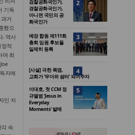
인 리처
검찰공화국인가,
2
경찰공화국인가,
있어 기독
아니면 국민의 공
. 과거
화국인가
 개종했으
예장 합동 제111회
3
다. 역사
총회 임원 후보들
 긍정적
일제히 등록
하며 최
oe
[사설] 극한 폭염,
4
 구독자에
교회가 ‘무더위 쉼터’ 되어주자
이대호, 첫 CCM 정
5
규앨범 ‘Jesus in
 저자인 저
Everyday
Moments’ 발매
생각 속