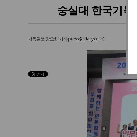
숭실대 한국기독교
기독일보
장요한 기자
(
press@cdaily.co.kr
)