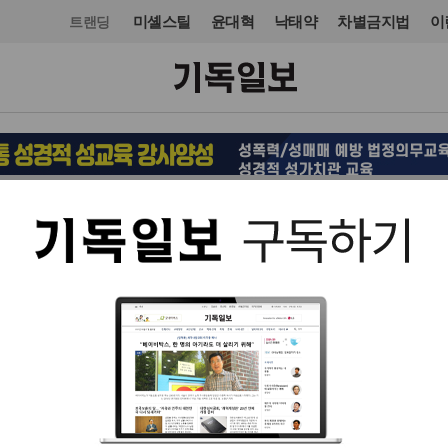
미셸스틸
윤대혁
낙태약
차별금지법
이
트랜딩
목회·신학
신학
입력 2024. 05. 03 14:44