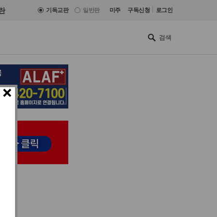
|
란
기독교판
일반판
미주
구독신청
로그인
×