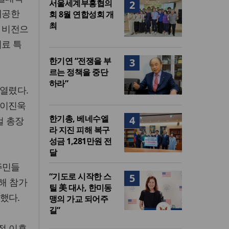
서울세계부흥협의
2
제공한
회 8월 연합성회 개
최
 비전으
치료 특
한기연 “전쟁을 부
3
르는 정책을 중단
하라”
 열렸다.
 이진욱
한기총, 베네수엘
4
걸 총장
라 지진 피해 복구
성금 1,281만원 전
달
주민들
“기도로 시작한 스
5
해 참가
틸 美 대사, 한미동
했다.
맹의 가교 되어주
길”
정 이후