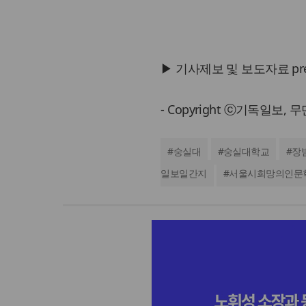
▶ 기사제보 및 보도자료 press@
- Copyright ⓒ기독일보,
#
숭실대
#
숭실대학교
#
장
일보일간지
#
서울시희망의인문