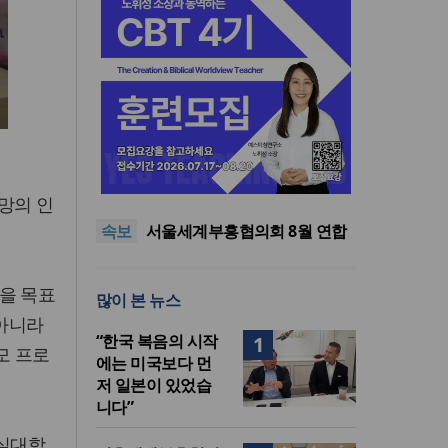
“한국 복음의 시작에는 미국보
다 먼저 일본이 있었습니다”
“기도로 시작한 스틸 美 대사,
망의 인
한미동맹의 가교 되어주길”
한기연 “전쟁을 부르는 정책을
속보
중단하라”
서울세계부흥협의회 8월 연합
성회 개최
민족복음화운동본부·한국장로
회총연합회, 2027 대성회 위해
“한국 복음의 시작에는 미국보
을 목표
많이 본 뉴스
협력
다 먼저 일본이 있었습니다”
“기도로 시작한 스틸 美 대사,
 아니라
한미동맹의 가교 되어주길”
“한국 복음의 시작
1
모 프로
에는 미국보다 먼
저 일본이 있었습
니다”
숭실대학