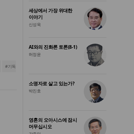
세상에서 가장 위대한
이야기
신성욱
AI와의 진화론 토론(8-1)
허정윤
#
기독
소명자로 살고 있는가?
박진호
영혼의 오아시스에 잠시
머무십시오
강준민