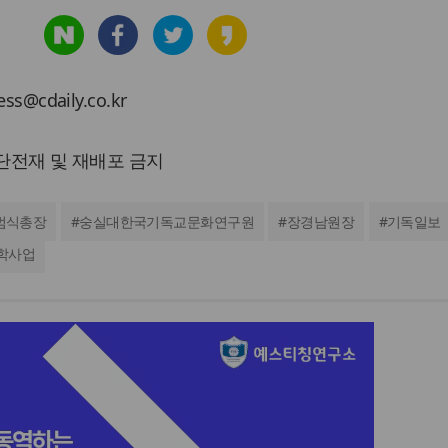
cdaily.co.kr
 무단전재 및 재배포 금지
범식총장
#
숭실대한국기독교문화연구원
#
장경남원장
#
기독일보
학사업