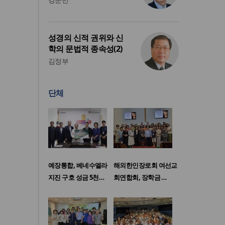
성경의 신적 권위와 신
학의 문법적 종속성(2)
김정부
단체
예장통합, 베네수엘라
해외한인장로회 여선교
지진 구호 성금 5천…
회연합회, 장학금 …