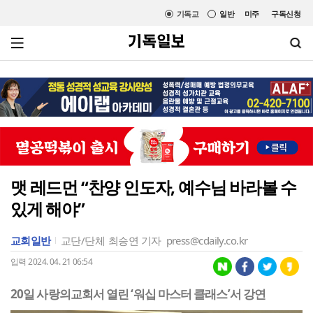
기독교
일반
미주
구독신청
맷 레드먼 “찬양 인도자, 예수님 바라볼 수
있게 해야”
교회일반
교단/단체
최승연 기자
press@cdaily.co.kr
입력 2024. 04. 21 06:54
20일 사랑의교회서 열린 ‘워십 마스터 클래스’서 강연