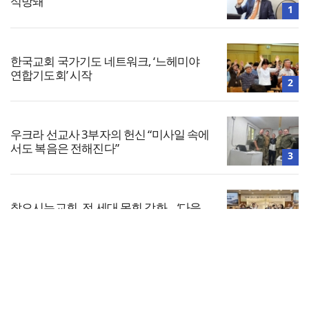
석방돼
1
한국교회 국가기도 네트워크, ‘느헤미야
연합기도회’ 시작
2
우크라 선교사 3부자의 헌신 “미사일 속에
서도 복음은 전해진다”
3
찾으시는교회, 전 세대 목회 강화… ‘다음
세대 넘어 모든 세대로’
4
전체보기
올리벳대학교, 120만 평 리버사이드 대학
캠퍼스 영구 사용 승인… 장기 개발 기반 확
교회일반
보
5