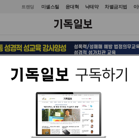
미셸스틸
윤대혁
낙태약
차별금지법
이
트랜딩
문화
도서
입력 2022. 11. 07 16:21