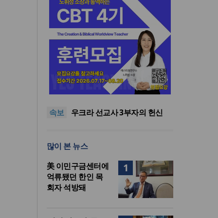
인도 마하라슈트라주 개종 금
지법 시행… 기독교계 강력 반
올리벳대학교, 리버사이드 120
발
만 평 캠퍼스 부지 영구 사용 승
美 이민구금센터에 억류됐던
속보
인… 장기 개발 기반 확보
한인 목회자 석방돼
우크라 선교사 3부자의 헌신
“미사일 속에서도 복음은 전해
“미래 선교, 분쟁·빈곤 지역 출
진다”
신이 주도”
인도 마하라슈트라주 개종 금
많이 본 뉴스
지법 시행… 기독교계 강력 반
올리벳대학교, 리버사이드 120
발
만 평 캠퍼스 부지 영구 사용 승
美 이민구금센터에
1
인… 장기 개발 기반 확보
억류됐던 한인 목
회자 석방돼