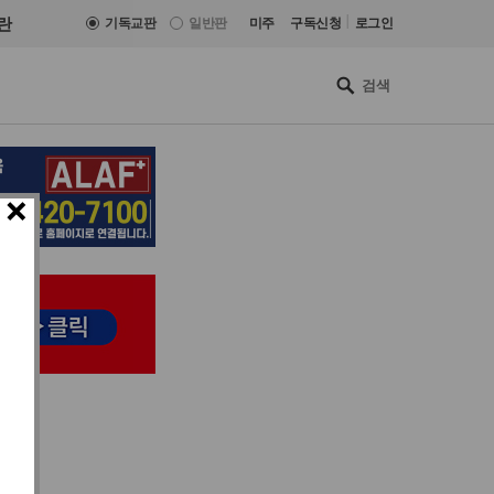
|
란
기독교판
일반판
미주
구독신청
로그인
×