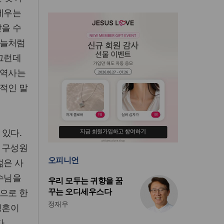
 세우는
받을 수
하늘처럼
 그런데
 역사는
적인 말
 있다.
 구성원
오피니언
젊은 사
예수님을
우리 모두는 귀향을 꿈
꾸는 오디세우스다
으로 한
정재우
영혼이
.