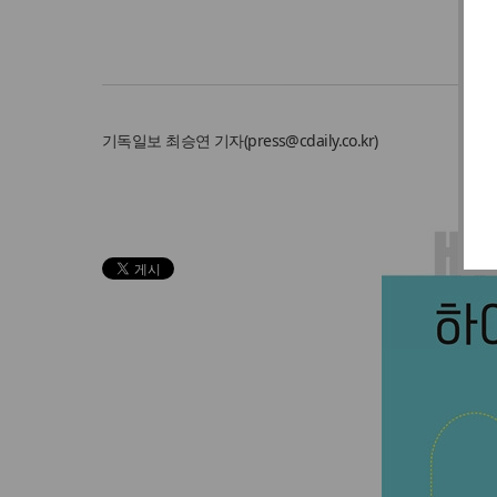
기독일보
최승연 기자
(
press@cdaily.co.kr
)