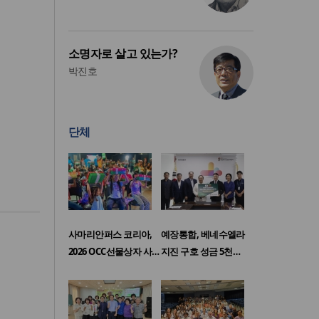
소명자로 살고 있는가?
박진호
단체
사마리안퍼스 코리아,
예장통합, 베네수엘라
2026 OCC선물상자 사…
지진 구호 성금 5천…