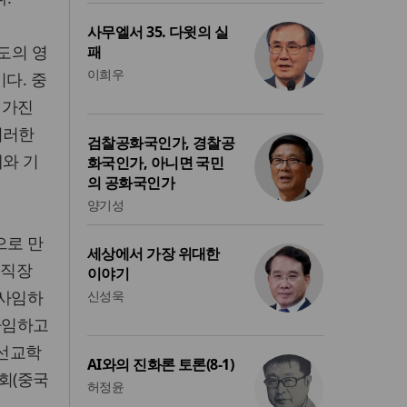
사무엘서 35. 다윗의 실
도의 영
패
이희우
다. 중
 가진
이러한
검찰공화국인가, 경찰공
혜와 기
화국인가, 아니면 국민
의 공화국인가
양기성
으로 만
세상에서 가장 위대한
 직장
이야기
 사임하
신성욱
사임하고
 선교학
AI와의 진화론 토론(8-1)
회(중국
허정윤