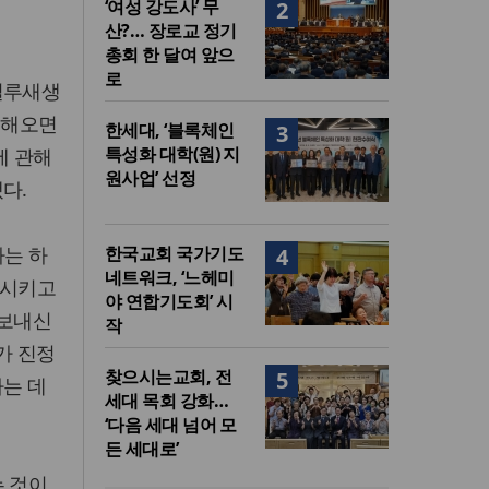
‘여성 강도사’ 무
2
산?… 장로교 정기
총회 한 달여 앞으
로
털루새생
 해오면
한세대, ‘블록체인
3
특성화 대학(원) 지
에 관해
원사업’ 선정
다.
하는 하
한국교회 국가기도
4
네트워크, ‘느헤미
화시키고
야 연합기도회’ 시
 보내신
작
가 진정
찾으시는교회, 전
5
하는 데
세대 목회 강화…
‘다음 세대 넘어 모
든 세대로’
는 것이