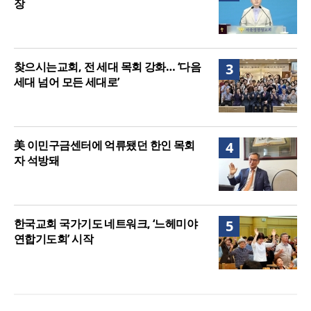
장
찾으시는교회, 전 세대 목회 강화… ‘다음
3
세대 넘어 모든 세대로’
美 이민구금센터에 억류됐던 한인 목회
4
자 석방돼
한국교회 국가기도 네트워크, ‘느헤미야
5
연합기도회’ 시작