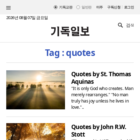
|
기독교판
일반판
미주
구독신청
로그인
2026년 08월 07일 금요일
Tag : quotes
Quotes by St. Thomas
Aquinas
"It is only God who creates. Man
merely rearranges." "No man
truly has joy unless he lives in
love."..
Quotes by John R.W.
Stott