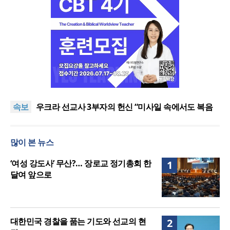
[최원호 목사의 영혼의 양식 63] 말씀은 같은데 왜 열
매는 다를까?
美 이민구금센터에 억류됐던 한인 목회자 석방돼
속보
우크라 선교사 3부자의 헌신 “미사일 속에서도 복음
은 전해진다”
“미래 선교, 분쟁·빈곤 지역 출신이 주도”
인도 마하라슈트라주 개종 금지법 시행… 기독교계
많이 본 뉴스
강력 반발
[최원호 목사의 영혼의 양식 63] 말씀은 같은데 왜 열
매는 다를까?
美 이민구금센터에 억류됐던 한인 목회자 석방돼
‘여성 강도사’ 무산?… 장로교 정기총회 한
1
달여 앞으로
대한민국 경찰을 품는 기도와 선교의 현
2