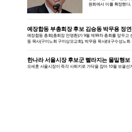
원회에서 이를 확정했다. 양
예장합동 부총회장 후보 김승동 박무용 정연
예장합동 총회(총회장 안명환)가 9월 제99차 총회를 앞두고
동 목사(구미노회 구미상모교회), 박무용 목사(대구수성노회 황
한나라 서울시장 후보군 빨라지는 물밑행보
오세훈 서울시장이 즉각 사퇴키로 가닥을 잡아 10월 보궐선