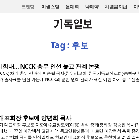
미셸스틸
윤대혁
낙태약
차별금지법
이
트랜딩
Tag : 후보
험대… NCCK 총무 인선 놓고 관례 논쟁
CK) 차기 총무 선거에 박승렬 목사(한우리교회, 한국기독교장로회)·송병구 
 출사표를 던진 가운데 NCCK의 순번 원칙 관례가 깨진 이번 차기 총무 선
 대표회장 후보에 양병희 목사
기 대표회장 후보로 대한예수교장로회(예장) 백석 총회(총회장 장종현 목사)
대했다. 22일 예장백석 교단지 '기독교연합신문'에 따르면 예장백석 총회 증
 갖고 양병희 목사를 만장일치로 한교연 대표회장 후보으로 추천하고 21일 열린