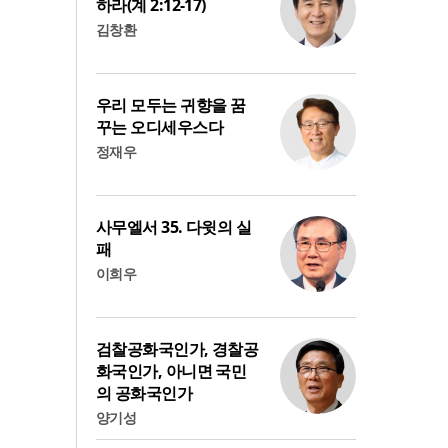
하라(계 2:12-17)
김창환
우리 모두는 귀향을 꿈
꾸는 오디세우스다
정재우
사무엘서 35. 다윗의 실
패
이희우
검찰공화국인가, 경찰공
화국인가, 아니면 국민
의 공화국인가
양기성