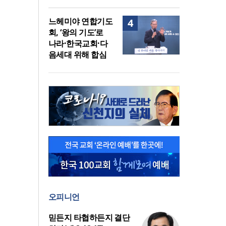
느헤미야 연합기도
4
회, ‘왕의 기도’로
나라·한국교회·다
음세대 위해 합심
오피니언
믿든지 타협하든지 결단