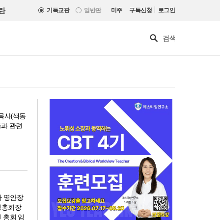
|
란
기독교판
일반판
미주
구독신청
로그인
목사(색동
출과 관련
가 영안장
경총회장
느헤미야 연합기도회, ‘왕의 기
 총회 임