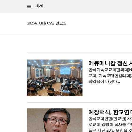
섹션
2026년 08월 09일 일요일
에큐메니칼 정신 시
한국기독교교회협의회(NC
교회, 기독교대한감리회)가
파열음이 나왔다...
예장백석, 한교연
한국교회연합(한교연) 차
로교회 양병희 목사를 추
들은 지난 20일 모임을