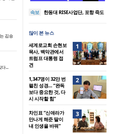
도’로 나라·한국교회·다음세대
세기총 “자유를 지키며 하나 된
속보
위해 합심
희망의 미래를 향하여”
한동대 RISE사업단, 포항 죽도
시장 담은 로컬 매거진 ‘포항집’
한남대·KAIST, 세계적 광자·전
발간
자기학 국제학술대회 ‘PIERS’
세계기독교 변화 속 한국 선교
많이 본 뉴스
대전 유치
신학의 방향은?
느헤미야 연합기도회, ‘왕의 기
에는 김승
도’로 나라·한국교회·다음세대
세기총 “자유를 지키며 하나 된
세계로교회 손현보
1
위해 합심
희망의 미래를 향하여”
목사, 백악관에서
트럼프 대통령 접
견
...
1,347명이 32만 번
2
펼친 성경… “완독
보다 중요한 것, 다
시 시작할 힘”
차인표 “신애라가
3
만나게 해준 딸이
내 인생을 바꿔”