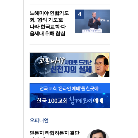
느헤미야 연합기도
4
회, ‘왕의 기도’로
나라·한국교회·다
음세대 위해 합심
오피니언
믿든지 타협하든지 결단