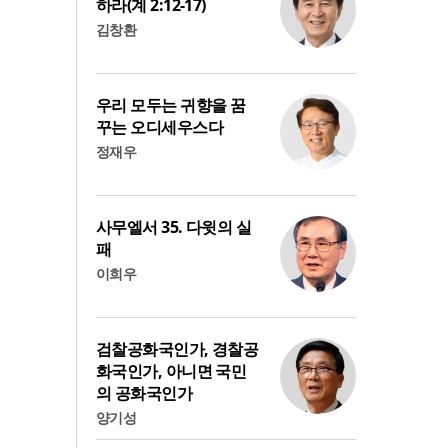
하라(계 2:12-17)
김창환
우리 모두는 귀향을 꿈
꾸는 오디세우스다
정재우
사무엘서 35. 다윗의 실
패
이희우
검찰공화국인가, 경찰공
화국인가, 아니면 국민
의 공화국인가
양기성