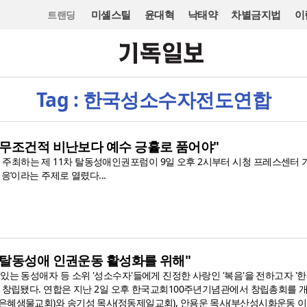
미셸스틸
윤대혁
낙태약
차별금지법
이
트랜딩
Tag : 한국성소수자전도연합
 무조건적 비난보다 예수 긍휼로 품어야"
최하는 제 11차 탈동성애인권포럼이 9일 오후 2시부터 시청 프레스센터
응’이라는 주제로 열렸다...
 탈동성애 인권운동 활성화를 위해"
있는 동성애자 등 소위 '성소수자'들에게 진정한 사랑인 '복음'을 전하고자 
이 창립됐다. 연합은 지난 2일 오후 한국교회100주년기념관에서 창립총회를 
은혜샘물교회)와 송기성 목사(정동제일교회), 안용운 목사(부산성시화운동 이