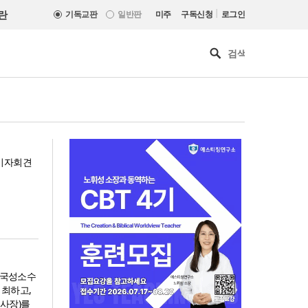
|
란
기독교판
일반판
미주
구독신청
로그인
 기자회견
'한국성소수
개최하고,
느헤미야 연합기도회, ‘왕의 기
사장)를