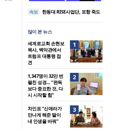
도’로 나라·한국교회·다음세대
세기총 “자유를 지키며 하나 된
속보
위해 합심
희망의 미래를 향하여”
한동대 RISE사업단, 포항 죽도
시장 담은 로컬 매거진 ‘포항집’
한남대·KAIST, 세계적 광자·전
발간
자기학 국제학술대회 ‘PIERS’
세계기독교 변화 속 한국 선교
많이 본 뉴스
대전 유치
신학의 방향은?
느헤미야 연합기도회, ‘왕의 기
도’로 나라·한국교회·다음세대
세기총 “자유를 지키며 하나 된
세계로교회 손현보
1
위해 합심
희망의 미래를 향하여”
목사, 백악관에서
트럼프 대통령 접
견
1,347명이 32만 번
2
펼친 성경… “완독
보다 중요한 것, 다
시 시작할 힘”
차인표 “신애라가
3
만나게 해준 딸이
내 인생을 바꿔”