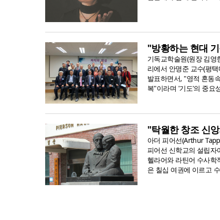
"방황하는 현대 
기독교학술원(원장 김영한
리에서 안명준 교수(평택
발표하면서, "영적 혼동
복"이라며 '기도'의 중요성
"탁월한 창조 신앙
아더 피어선(Arthur Ta
피어선 신학교의 설립자이
헬라어와 라틴어 수사학적
은 칠십 여권에 이르고 수.