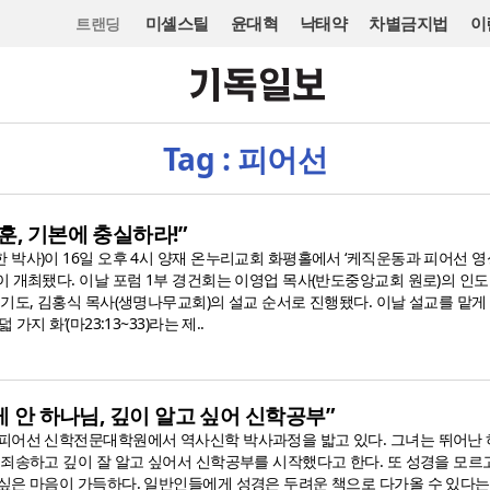
미셸스틸
윤대혁
낙태약
차별금지법
이
트랜딩
Tag : 피어선
훈, 기본에 충실하라!”
 박사)이 16일 오후 4시 양재 온누리교회 화평홀에서 ‘케직운동과 피어선 영
 개최됐다. 이날 포럼 1부 경건회는 이영업 목사(반도중앙교회 원로)의 인도
기도, 김홍식 목사(생명나무교회)의 설교 순서로 진행됐다. 이날 설교를 맡게
가지 화’(마23:13~33)라는 제..
게 안 하나님, 깊이 알고 싶어 신학공부”
피어선 신학전문대학원에서 역사신학 박사과정을 밟고 있다. 그녀는 뛰어난
 죄송하고 깊이 잘 알고 싶어서 신학공부를 시작했다고 한다. 또 성경을 모르
싶은 마음이 가득하다. 일반인들에게 성경은 두려운 책으로 다가올 수 있다는 