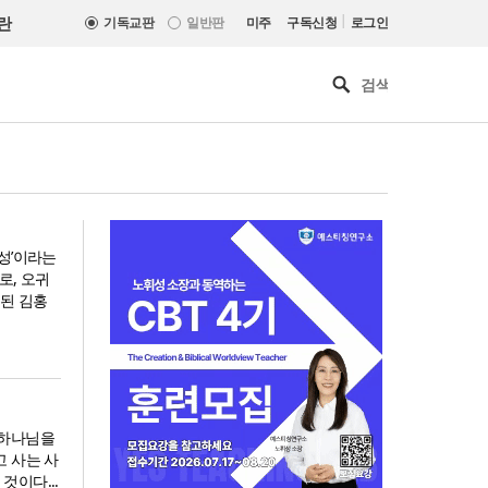
|
란
기독교판
일반판
미주
구독신청
로그인
성’이라는
로, 오귀
 된 김홍
 하나님을
고 사는 사
기감 이대위, 감신대 도서관에
것이다...