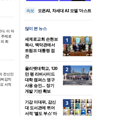
퀴어서적 ‘별도 부스’ 마련 조치
2026년 상반기 탈북민 입국 63
속보
명… 전년 동기 대비 34.4% 감
오픈AI, 차세대 AI 모델 ‘아스트
소
라’ 일부 활동 중단… “중대한 사
김병기 의원직 제명 요구 국민
이버 공격 역량 배제 못해”
동의청원… 13개 비위 의혹 경
오세훈, 용산공원 아파트 건설
많이 본 뉴스
찰 수사 11개월째
관측에 재차 반대… “미래세대
기감 이대위, 감신대 도서관에
다. 이 자
위한 국가적 자산”
퀴어서적 ‘별도 부스’ 마련 조치
2026년 상반기 탈북민 입국 63
 주제로
세계로교회 손현보
1
의 회
명… 전년 동기 대비 34.4% 감
목사, 백악관에서
소
트럼프 대통령 접
견
올리벳대학교, 120
2
만 평 리버사이드
대의 전신인
일찌감치
대학 캠퍼스 영구
요 서적
사용 승인… 장기
개발 기반 확보
기감 이대위, 감신
3
대 도서관에 퀴어
서적 ‘별도 부스’ 마