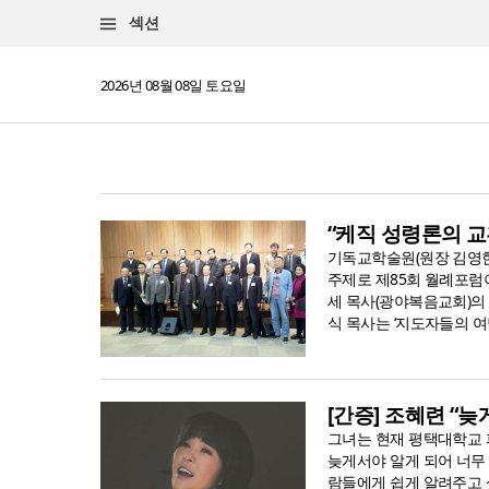
섹션
2026년 08월 08일 토요일
“케직 성령론의 교
기독교학술원(원장 김영한
주제로 제85회 월례포럼이
세 목사(광야복음교회)의 
식 목사는 ‘지도자들의 여덟 
[간증] 조혜련 “늦
그녀는 현재 평택대학교 
늦게서야 알게 되어 너무
람들에게 쉽게 알려주고 