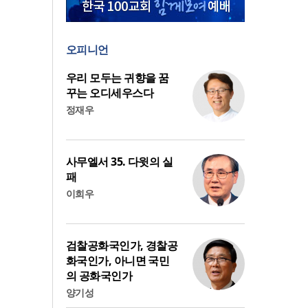
오피니언
우리 모두는 귀향을 꿈
꾸는 오디세우스다
정재우
사무엘서 35. 다윗의 실
패
이희우
검찰공화국인가, 경찰공
화국인가, 아니면 국민
의 공화국인가
양기성