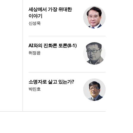
세상에서 가장 위대한
이야기
신성욱
AI와의 진화론 토론(8-1)
허정윤
소명자로 살고 있는가?
박진호