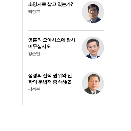
소명자로 살고 있는가?
박진호
영혼의 오아시스에 잠시
머무십시오
강준민
성경의 신적 권위와 신
학의 문법적 종속성(2)
김정부