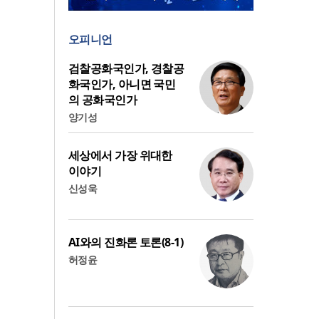
오피니언
검찰공화국인가, 경찰공
화국인가, 아니면 국민
의 공화국인가
양기성
세상에서 가장 위대한
이야기
신성욱
AI와의 진화론 토론(8-1)
허정윤