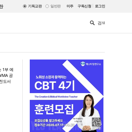
|
란
기독교판
일반판
미주
구독신청
로그인
 1부 예
WMA 공
(전도서
“한국 복음의 시작에는 미국보