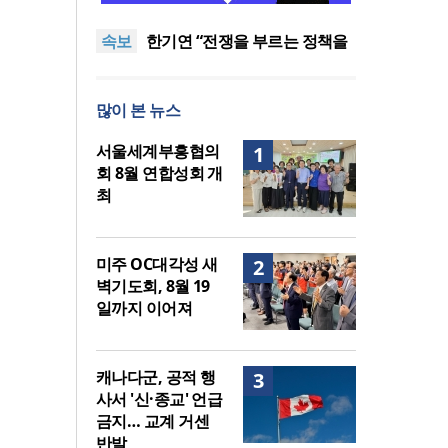
다 먼저 일본이 있었습니다”
“기도로 시작한 스틸 美 대사,
속보
한미동맹의 가교 되어주길”
한기연 “전쟁을 부르는 정책을
중단하라”
서울세계부흥협의회 8월 연합
성회 개최
민족복음화운동본부·한국장로
많이 본 뉴스
회총연합회, 2027 대성회 위해
“한국 복음의 시작에는 미국보
협력
다 먼저 일본이 있었습니다”
“기도로 시작한 스틸 美 대사,
서울세계부흥협의
1
한미동맹의 가교 되어주길”
회 8월 연합성회 개
최
미주 OC대각성 새
2
벽기도회, 8월 19
일까지 이어져
캐나다군, 공적 행
3
사서 '신·종교' 언급
금지… 교계 거센
반발