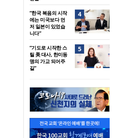
“한국 복음의 시작
4
에는 미국보다 먼
저 일본이 있었습
니다”
“기도로 시작한 스
5
틸 美 대사, 한미동
맹의 가교 되어주
길”