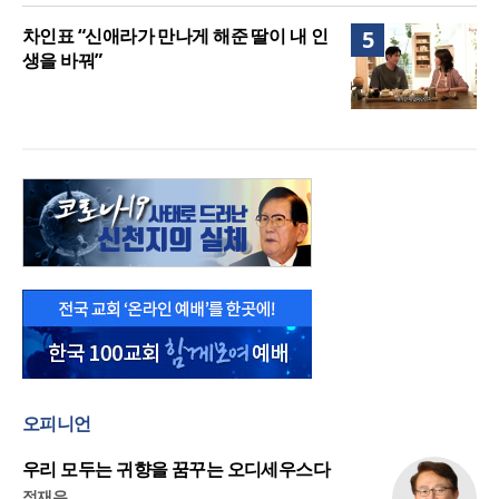
차인표 “신애라가 만나게 해준 딸이 내 인
5
생을 바꿔”
오피니언
우리 모두는 귀향을 꿈꾸는 오디세우스다
정재우