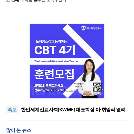
올리벳대학교, 120만 평 리버사이드 대학 캠퍼스 영
구 사용 승인… 장기 개발 기반 확보
세계로교회 손현보 목사, 백악관에서 트럼프 대통령
속보
접견
한인세계선교사회(KWMF) 대표회장 이·취임식 열려
차인표 “신애라가 만나게 해준 딸이 내 인생을 바꿔”
상증세·법인세법 시행령 개정에 해외선교 지원 ‘위기’
많이 본 뉴스
올리벳대학교, 120만 평 리버사이드 대학 캠퍼스 영