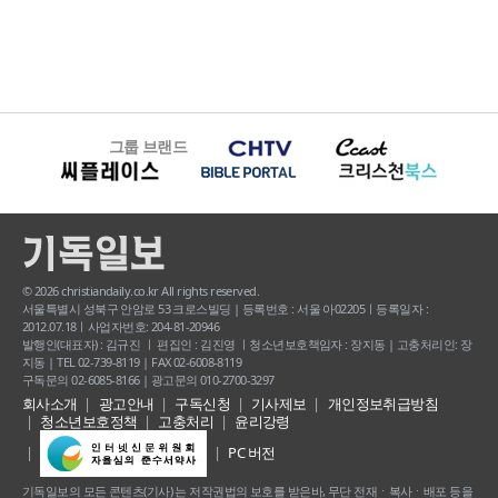
그룹 브랜드
© 2026 christiandaily.co.kr All rights reserved.
서울특별시 성북구 안암로 53 크로스빌딩 | 등록번호 : 서울 아02205ㅣ등록일자 :
2012.07.18ㅣ사업자번호: 204-81-20946
발행인(대표자) : 김규진 ㅣ 편집인 : 김진영 ㅣ청소년보호책임자 : 장지동 | 고충처리인: 장
지동 | TEL 02-739-8119 | FAX 02-6008-8119
구독문의 02-6085-8166 | 광고문의 010-2700-3297
회사소개
광고안내
구독신청
기사제보
개인정보취급방침
청소년보호정책
고충처리
윤리강령
PC 버전
기독일보의 모든 콘텐츠(기사) 는 저작권법의 보호를 받은바, 무단 전재ㆍ복사ㆍ배포 등을