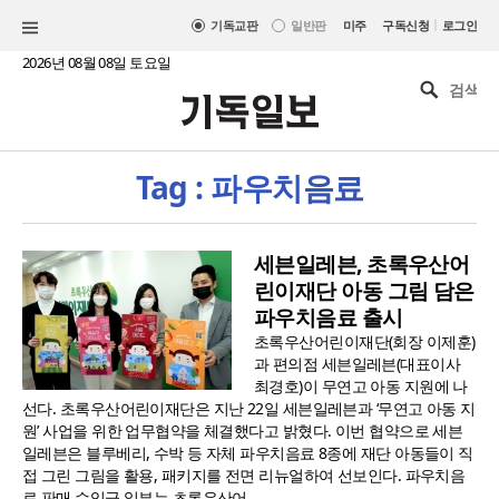
|
기독교판
일반판
미주
구독신청
로그인
2026년 08월 08일 토요일
Tag : 파우치음료
세븐일레븐, 초록우산어
린이재단 아동 그림 담은
파우치음료 출시
초록우산어린이재단(회장 이제훈)
과 편의점 세븐일레븐(대표이사
최경호)이 무연고 아동 지원에 나
선다. 초록우산어린이재단은 지난 22일 세븐일레븐과 ‘무연고 아동 지
원’ 사업을 위한 업무협약을 체결했다고 밝혔다. 이번 협약으로 세븐
일레븐은 블루베리, 수박 등 자체 파우치음료 8종에 재단 아동들이 직
접 그린 그림을 활용, 패키지를 전면 리뉴얼하여 선보인다. 파우치음
료 판매 수익금 일부는 초록우산어..