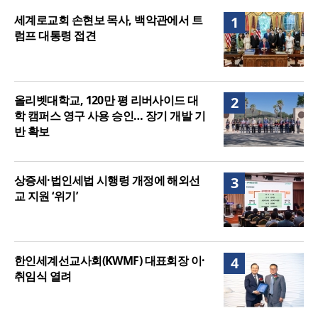
구 사용 승인… 장기 개발 기반 확보
세계로교회 손현보 목사, 백악관에서 트럼프 대통령
세계로교회 손현보 목사, 백악관에서 트
1
접견
럼프 대통령 접견
올리벳대학교, 120만 평 리버사이드 대
2
학 캠퍼스 영구 사용 승인… 장기 개발 기
반 확보
상증세·법인세법 시행령 개정에 해외선
3
교 지원 ‘위기’
한인세계선교사회(KWMF) 대표회장 이·
4
취임식 열려