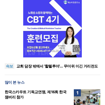
[오늘의 말씀] 죄의 종에서 의의 종으로
할렐루야대회 둘째 날 집회 “상황 뛰어넘는 믿음”
속보
교회 담장 밖에서 ‘할렐루야’… 무더위 이긴 거리전도
열기
2026 할렐루야대회 개막 “복음으로 변화돼 세상으로”
호세아서에 나타난 하나님의 사랑과 회복, 어떻게 설
많이 본 뉴스
교할 것인가?
[오늘의 말씀] 죄의 종에서 의의 종으로
할렐루야대회 둘째 날 집회 “상황 뛰어넘는 믿음”
한국스카우트 기독교연맹, 제16회 한국
1
잼버리 참가