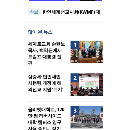
이드 대학 캠퍼스 영구 사용 승
세계로교회 손현보 목사, 백악
속보
인… 장기 개발 기반 확보
관에서 트럼프 대통령 접견
한인세계선교사회(KWMF) 대
표회장 이·취임식 열려
차인표 “신애라가 만나게 해준
딸이 내 인생을 바꿔”
상증세·법인세법 시행령 개정
많이 본 뉴스
에 해외선교 지원 ‘위기’
올리벳대학교, 120만 평 리버사
이드 대학 캠퍼스 영구 사용 승
세계로교회 손현보 목사, 백악
세계로교회 손현보
1
인… 장기 개발 기반 확보
관에서 트럼프 대통령 접견
목사, 백악관에서
트럼프 대통령 접
견
상증세·법인세법
2
시행령 개정에 해
외선교 지원 ‘위기’
올리벳대학교, 120
3
만 평 리버사이드
대학 캠퍼스 영구
사용 승인… 장기