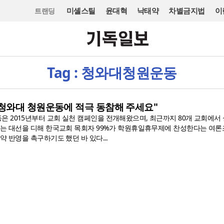
미셸스틸
윤대혁
낙태약
차별금지법
이
트랜딩
Tag : 청와대청원운동
청와대 청원운동에 적극 동참해 주세요"
 2015년부터 교회 실천 캠페인을 전개해왔으며, 최근까지 80개 교회에서
에는 대선을 디해 한국교회 목회자 99%가 학원휴일휴무제에 찬성한다는 여론
약 반영을 촉구하기도 했던 바 있다...