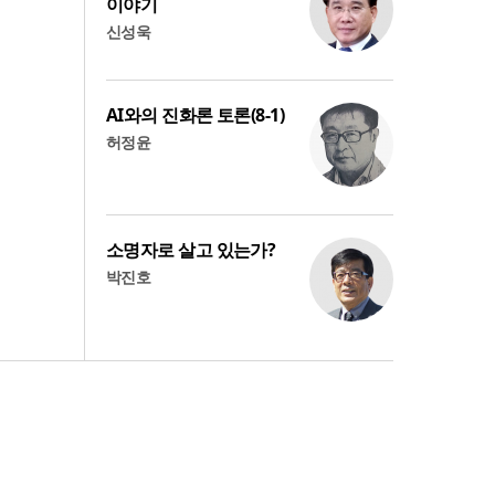
이야기
신성욱
AI와의 진화론 토론(8-1)
허정윤
소명자로 살고 있는가?
박진호