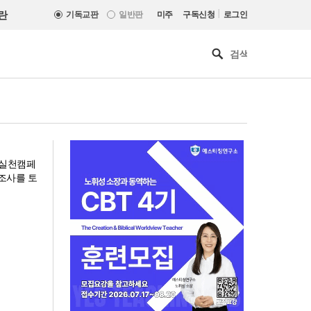
|
란
기독교판
일반판
미주
구독신청
로그인
 실천캠페
조사를 토
올리벳대학교, 120만 평 리버사