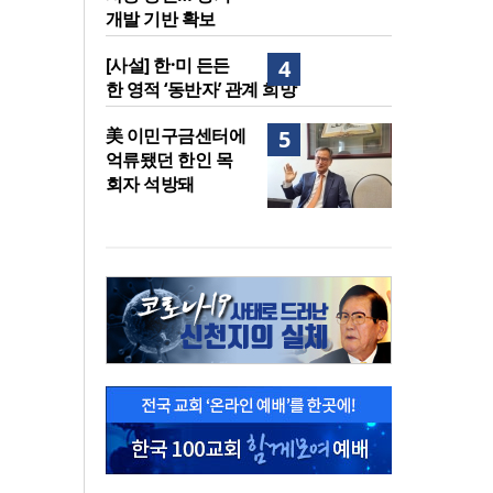
개발 기반 확보
[사설] 한·미 든든
4
한 영적 ‘동반자’ 관계 희망
美 이민구금센터에
5
억류됐던 한인 목
회자 석방돼