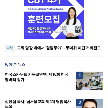
[오늘의 말씀] 죄의 종에서 의의 종으로
할렐루야대회 둘째 날 집회 “상황 뛰어넘는 믿음”
속보
교회 담장 밖에서 ‘할렐루야’… 무더위 이긴 거리전도
열기
2026 할렐루야대회 개막 “복음으로 변화돼 세상으로”
호세아서에 나타난 하나님의 사랑과 회복, 어떻게 설
많이 본 뉴스
교할 것인가?
[오늘의 말씀] 죄의 종에서 의의 종으로
할렐루야대회 둘째 날 집회 “상황 뛰어넘는 믿음”
한국스카우트 기독교연맹, 제16회 한국
1
잼버리 참가
심원섭 목사, 남서울교회 제4대 담임목사
2
부임