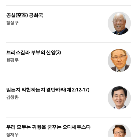
공실(空室) 공화국
정성구
브리스길라 부부의 신앙(2)
한평우
믿든지 타협하든지 결단하라(계 2:12-17)
김창환
우리 모두는 귀향을 꿈꾸는 오디세우스다
정재우