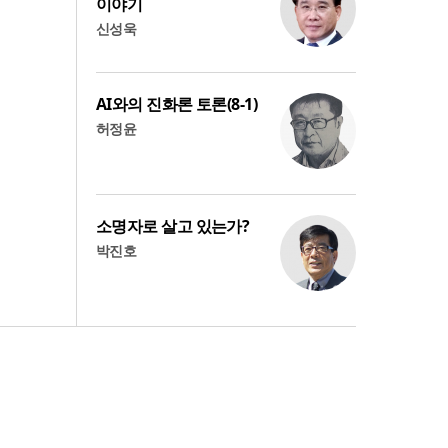
이야기
신성욱
AI와의 진화론 토론(8-1)
허정윤
소명자로 살고 있는가?
박진호