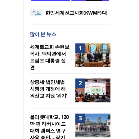
이드 대학 캠퍼스 영구 사용 승
세계로교회 손현보 목사, 백악
속보
인… 장기 개발 기반 확보
관에서 트럼프 대통령 접견
한인세계선교사회(KWMF) 대
표회장 이·취임식 열려
차인표 “신애라가 만나게 해준
딸이 내 인생을 바꿔”
상증세·법인세법 시행령 개정
많이 본 뉴스
에 해외선교 지원 ‘위기’
올리벳대학교, 120만 평 리버사
이드 대학 캠퍼스 영구 사용 승
세계로교회 손현보 목사, 백악
세계로교회 손현보
1
인… 장기 개발 기반 확보
관에서 트럼프 대통령 접견
목사, 백악관에서
트럼프 대통령 접
견
상증세·법인세법
2
시행령 개정에 해
외선교 지원 ‘위기’
올리벳대학교, 120
3
만 평 리버사이드
대학 캠퍼스 영구
사용 승인… 장기