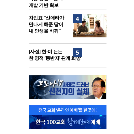
개발 기반 확보
차인표 “신애라가
4
만나게 해준 딸이
내 인생을 바꿔”
[사설] 한·미 든든
5
한 영적 ‘동반자’ 관계 희망