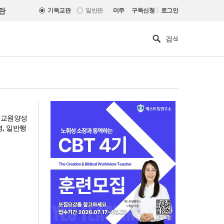
|
란
기독교판
일반판
미주
구독신청
로그인
며 교원양성
, 일반행
올리벳대학교, 120만 평 리버사