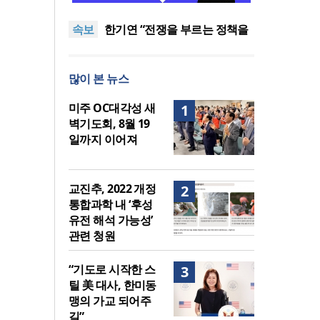
다 먼저 일본이 있었습니다”
“기도로 시작한 스틸 美 대사,
속보
한미동맹의 가교 되어주길”
한기연 “전쟁을 부르는 정책을
중단하라”
서울세계부흥협의회 8월 연합
성회 개최
민족복음화운동본부·한국장로
많이 본 뉴스
회총연합회, 2027 대성회 위해
“한국 복음의 시작에는 미국보
협력
다 먼저 일본이 있었습니다”
“기도로 시작한 스틸 美 대사,
미주 OC대각성 새
1
한미동맹의 가교 되어주길”
벽기도회, 8월 19
일까지 이어져
교진추, 2022 개정
2
통합과학 내 ‘후성
유전 해석 가능성’
관련 청원
“기도로 시작한 스
3
틸 美 대사, 한미동
맹의 가교 되어주
길”