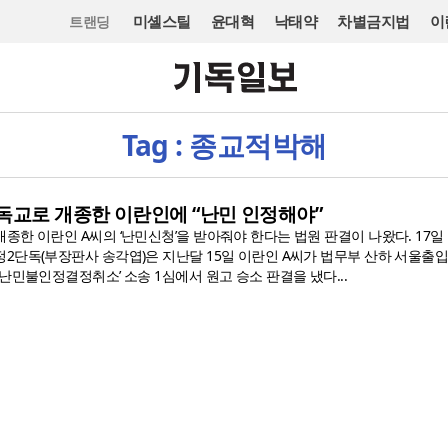
미셸스틸
윤대혁
낙태약
차별금지법
이
트랜딩
Tag : 종교적박해
독교로 개종한 이란인에 “난민 인정해야”
종한 이란인 A씨의 ‘난민신청’을 받아줘야 한다는 법원 판결이 나왔다. 17일
2단독(부장판사 송각엽)은 지난달 15일 이란인 A씨가 법무부 산하 서울출
난민불인정결정취소’ 소송 1심에서 원고 승소 판결을 냈다...