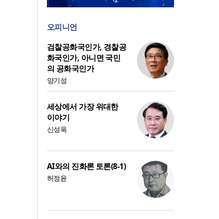
오피니언
검찰공화국인가, 경찰공
화국인가, 아니면 국민
의 공화국인가
양기성
세상에서 가장 위대한
이야기
신성욱
AI와의 진화론 토론(8-1)
허정윤