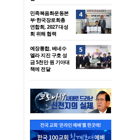
민족복음화운동본
4
부·한국장로회총
연합회, 2027 대성
회 위해 협력
예장통합, 베네수
5
엘라 지진 구호 성
금 5천만 원 기아대
책에 전달