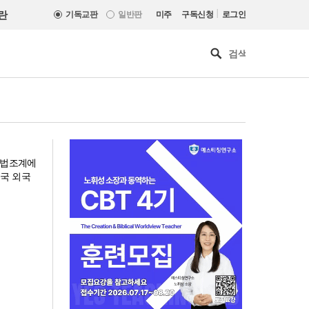
|
란
기독교판
일반판
미주
구독신청
로그인
 법조계에
입국 외국
“한국 복음의 시작에는 미국보