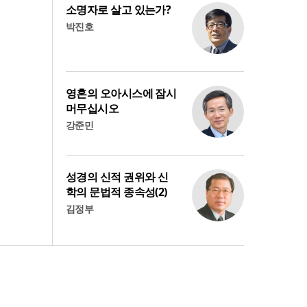
소명자로 살고 있는가?
박진호
영혼의 오아시스에 잠시
머무십시오
강준민
성경의 신적 권위와 신
학의 문법적 종속성(2)
김정부