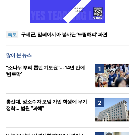
미국, 월드비전 등 신앙 기반 국제구호단체에 20억 달
러 지원
지난해 예장 통합 교인 수 214만 명… 전년 대비 5만
명 감소
심원섭 목사, 남서울교회 제4대 담임목사 부임
속보
구세군, 말레이시아 봉사단 ‘드림해피’ 파견
추미애 경기도지사, 개신교·불교·천주교 종교지도자
와 취임 첫 간담회
미국, 월드비전 등 신앙 기반 국제구호단체에 20억 달
많이 본 뉴스
러 지원
지난해 예장 통합 교인 수 214만 명… 전년 대비 5만
명 감소
“소나무 뿌리 뽑던 기도원”… 14년 만에
1
‘반토막’
총신대, 성소수자 모임 가입 학생에 무기
2
정학… 법원 “과해”