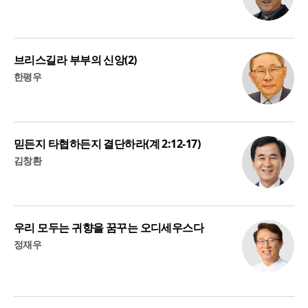
브리스길라 부부의 신앙(2)
한평우
믿든지 타협하든지 결단하라(계 2:12-17)
김창환
우리 모두는 귀향을 꿈꾸는 오디세우스다
정재우