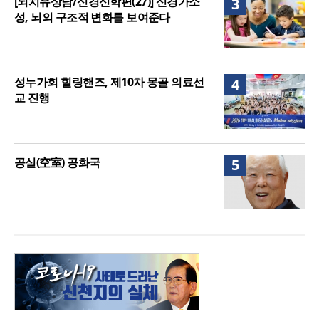
[뇌치유상담/신경신학편(27)] 신경가소
3
성, 뇌의 구조적 변화를 보여준다
성누가회 힐링핸즈, 제10차 몽골 의료선
4
교 진행
공실(空室) 공화국
5