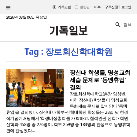
|
기독교판
일반판
미주
구독신청
로그인
2026년 08월 06일 목요일
Tag : 장로회신학대학원
장신대 학생들, 명성교회
세습 문제로 '동맹휴업'
결의
장로회신학대학교(총장 임성빈,
이하 장신대) 학생들이 명성교회
목회세습 문제로 말미암아 '동맹
휴업'을 결의했다. 장신대 대학부-신학대학원 학생들은 28일 낮 한경
직기념예배당에서 '학생비상총회'를 개최하고, 참석인원 신학대학원
신학과 458명 중 276명이, 학부 259명 중 183명의 찬성으로 동맹휴학
건에 찬성했다...