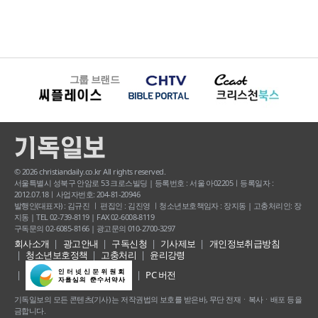
그룹 브랜드
© 2026 christiandaily.co.kr All rights reserved.
서울특별시 성북구 안암로 53 크로스빌딩 | 등록번호 : 서울 아02205ㅣ등록일자 :
2012.07.18ㅣ사업자번호: 204-81-20946
발행인(대표자) : 김규진 ㅣ 편집인 : 김진영 ㅣ청소년보호책임자 : 장지동 | 고충처리인: 장
지동 | TEL 02-739-8119 | FAX 02-6008-8119
구독문의 02-6085-8166 | 광고문의 010-2700-3297
회사소개
광고안내
구독신청
기사제보
개인정보취급방침
청소년보호정책
고충처리
윤리강령
PC 버전
기독일보의 모든 콘텐츠(기사) 는 저작권법의 보호를 받은바, 무단 전재ㆍ복사ㆍ배포 등을
금합니다.