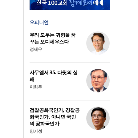
오피니언
우리 모두는 귀향을 꿈
꾸는 오디세우스다
정재우
사무엘서 35. 다윗의 실
패
이희우
검찰공화국인가, 경찰공
화국인가, 아니면 국민
의 공화국인가
양기성