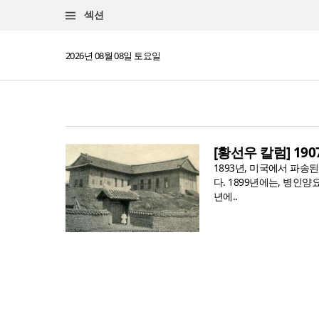
섹션
2026년 08월 08일 토요일
[황선우 칼럼] 19
1893년, 미국에서 파송
다. 1899년에는, 병인양
년에..