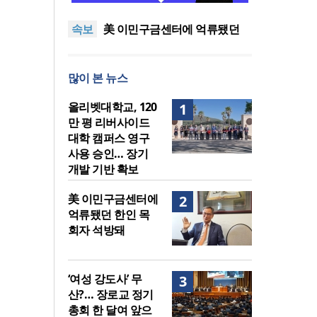
지법 시행… 기독교계 강력 반
올리벳대학교, 120만 평 리버사
속보
발
이드 대학 캠퍼스 영구 사용 승
美 이민구금센터에 억류됐던
인… 장기 개발 기반 확보
한인 목회자 석방돼
우크라 선교사 3부자의 헌신
“미사일 속에서도 복음은 전해
“미래 선교, 분쟁·빈곤 지역 출
많이 본 뉴스
진다”
신이 주도”
인도 마하라슈트라주 개종 금
지법 시행… 기독교계 강력 반
올리벳대학교, 120만 평 리버사
올리벳대학교, 120
1
발
이드 대학 캠퍼스 영구 사용 승
만 평 리버사이드
인… 장기 개발 기반 확보
대학 캠퍼스 영구
사용 승인… 장기
개발 기반 확보
美 이민구금센터에
2
억류됐던 한인 목
회자 석방돼
‘여성 강도사’ 무
3
산?… 장로교 정기
총회 한 달여 앞으