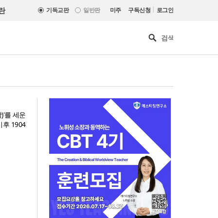
|
란
기독교판
일반판
미주
구독신청
로그인
)'를 세운
후 1904
인도 마하라슈트라주 개종 금