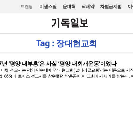
미셸스틸
윤대혁
낙태약
차별금지법
이
트랜딩
Tag : 장대현교회
07년 ‘평양 대부흥’은 사실 ‘평양 대회개운동’이었다
된 마펫 선교사는 평양 만수대에 '장대현교회('널다리골교회'라는 이름으로 시작
요(1866) 때 토마스 선교사를 참수했던 박춘곤이 이 교회에서 세례를 받는다. 이