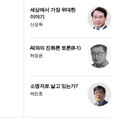
세상에서 가장 위대한
이야기
신성욱
AI와의 진화론 토론(8-1)
허정윤
소명자로 살고 있는가?
박진호