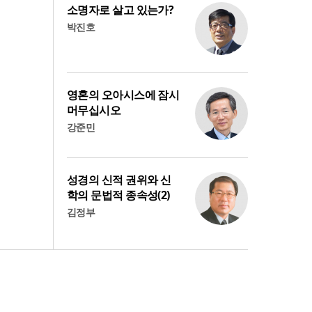
소명자로 살고 있는가?
박진호
영혼의 오아시스에 잠시
머무십시오
강준민
성경의 신적 권위와 신
학의 문법적 종속성(2)
김정부