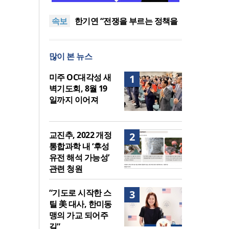
다 먼저 일본이 있었습니다”
“기도로 시작한 스틸 美 대사,
속보
한미동맹의 가교 되어주길”
한기연 “전쟁을 부르는 정책을
중단하라”
서울세계부흥협의회 8월 연합
성회 개최
민족복음화운동본부·한국장로
많이 본 뉴스
회총연합회, 2027 대성회 위해
“한국 복음의 시작에는 미국보
협력
다 먼저 일본이 있었습니다”
“기도로 시작한 스틸 美 대사,
미주 OC대각성 새
1
한미동맹의 가교 되어주길”
벽기도회, 8월 19
일까지 이어져
교진추, 2022 개정
2
통합과학 내 ‘후성
유전 해석 가능성’
관련 청원
“기도로 시작한 스
3
틸 美 대사, 한미동
맹의 가교 되어주
길”