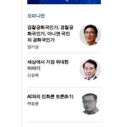
오피니언
검찰공화국인가, 경찰공
화국인가, 아니면 국민
의 공화국인가
양기성
세상에서 가장 위대한
이야기
신성욱
AI와의 진화론 토론(8-1)
허정윤