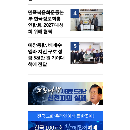
민족복음화운동본
4
부·한국장로회총
연합회, 2027 대성
회 위해 협력
예장통합, 베네수
5
엘라 지진 구호 성
금 5천만 원 기아대
책에 전달