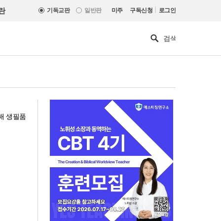
|
란
기독교판
일반판
미주
구독신청
로그인
해 생필품
“한국 복음의 시작에는 미국보