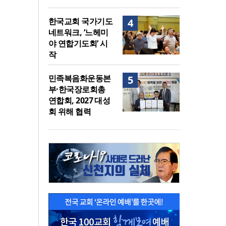
한국교회 국가기도
4
네트워크, ‘느헤미
야 연합기도회’ 시
작
민족복음화운동본
5
부·한국장로회총
연합회, 2027 대성
회 위해 협력