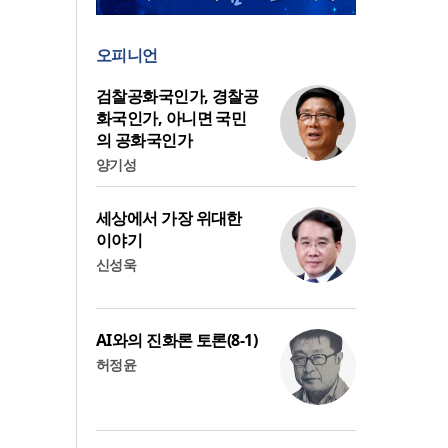
오피니언
검찰공화국인가, 경찰공
화국인가, 아니면 국민
의 공화국인가
양기성
세상에서 가장 위대한
이야기
신성욱
AI와의 진화론 토론(8-1)
허정윤