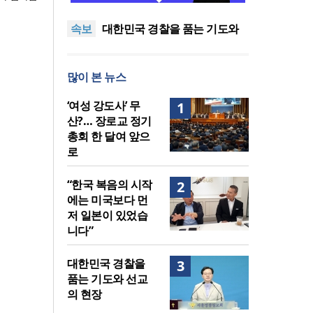
중단하라”
정신건강 치료 인프라 부족…
속보
정신질환 평생유병률 27.8%,
대한민국 경찰을 품는 기도와
중증 입원·재활 확충 과제
선교의 현장
한국교회 국가기도 네트워크,
‘느헤미야 연합기도회’ 시작
“기도로 시작한 스틸 美 대사,
많이 본 뉴스
한미동맹의 가교 되어주길”
한기연 “전쟁을 부르는 정책을
중단하라”
정신건강 치료 인프라 부족…
‘여성 강도사’ 무
1
정신질환 평생유병률 27.8%,
산?… 장로교 정기
중증 입원·재활 확충 과제
총회 한 달여 앞으
로
“한국 복음의 시작
2
에는 미국보다 먼
저 일본이 있었습
니다”
대한민국 경찰을
3
품는 기도와 선교
의 현장