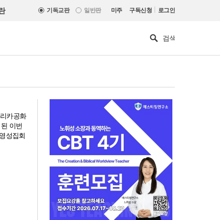
|
란
기독교판
일반판
미주
구독신청
로그인
프리카공화
행된 이번
 영성집회
[최원호 목사의 영혼의 양식 63]