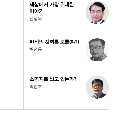
세상에서 가장 위대한
이야기
신성욱
AI와의 진화론 토론(8-1)
허정윤
소명자로 살고 있는가?
박진호