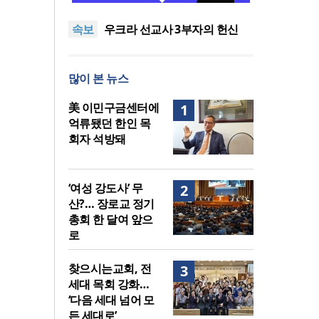
말씀은 같은데 왜 열매는 다를
美 이민구금센터에 억류됐던
속보
까?
한인 목회자 석방돼
우크라 선교사 3부자의 헌신
“미사일 속에서도 복음은 전해
“미래 선교, 분쟁·빈곤 지역 출
진다”
신이 주도”
인도 마하라슈트라주 개종 금
많이 본 뉴스
지법 시행… 기독교계 강력 반
[최원호 목사의 영혼의 양식 63]
발
말씀은 같은데 왜 열매는 다를
美 이민구금센터에 억류됐던
美 이민구금센터에
1
까?
한인 목회자 석방돼
억류됐던 한인 목
회자 석방돼
‘여성 강도사’ 무
2
산?… 장로교 정기
총회 한 달여 앞으
로
찾으시는교회, 전
3
세대 목회 강화…
‘다음 세대 넘어 모
든 세대로’