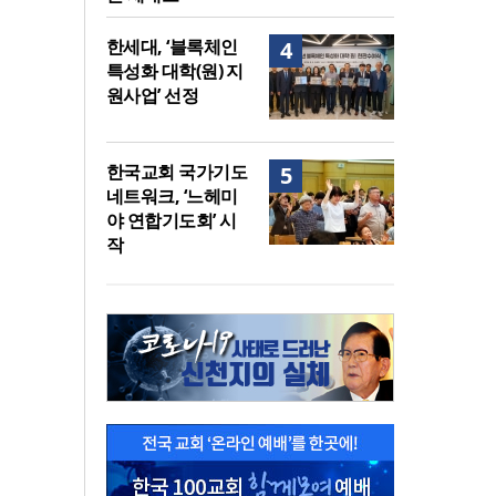
한세대, ‘블록체인
4
특성화 대학(원) 지
원사업’ 선정
한국교회 국가기도
5
네트워크, ‘느헤미
야 연합기도회’ 시
작