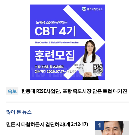
느헤미야 연합기도회, ‘왕의 기도’로 나라·한국교회·다
음세대 위해 합심
세기총 “자유를 지키며 하나 된 희망의 미래를 향하
속보
여”
한동대 RISE사업단, 포항 죽도시장 담은 로컬 매거진
‘포항집’ 발간
한남대·KAIST, 세계적 광자·전자기학 국제학술대회
‘PIERS’ 대전 유치
세계기독교 변화 속 한국 선교신학의 방향은?
많이 본 뉴스
느헤미야 연합기도회, ‘왕의 기도’로 나라·한국교회·다
음세대 위해 합심
세기총 “자유를 지키며 하나 된 희망의 미래를 향하
믿든지 타협하든지 결단하라(계 2:12-17)
1
여”