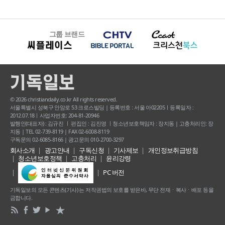
그룹 브랜드
© 2026 christiandaily.co.kr All rights reserved.
서울특별시 성북구 안암로 53 크로스빌딩 | 등록번호 : 서울 아02205ㅣ등록일자 :
2012.07.18ㅣ사업자번호: 204-81-20946
발행인(대표자) : 김규진 ㅣ 편집인 : 김진영 ㅣ청소년보호책임자 : 장지동 | 고충처리인: 장
지동 | TEL 02-739-8119 | FAX 02-6008-8119
구독문의 02-6085-8166 | 광고문의 010-2700-3297
회사소개
광고안내
구독신청
기사제보
개인정보취급방침
청소년보호정책
고충처리
윤리강령
PC 버전
기독일보의 모든 콘텐츠(기사) 는 저작권법의 보호를 받은바, 무단 전재ㆍ복사ㆍ배포 등을
금합니다.