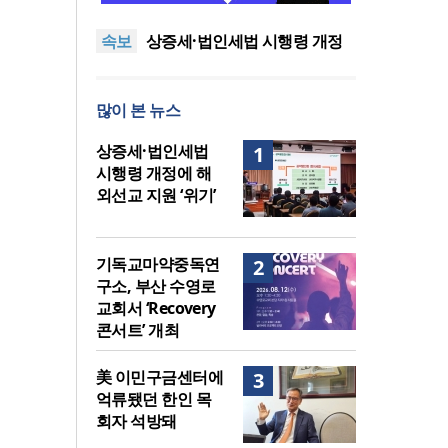
수영로교회서 ‘Recovery 콘서
차인표 “신애라가 만나게 해준
속보
트’ 개최
딸이 내 인생을 바꿔”
상증세·법인세법 시행령 개정
에 해외선교 지원 ‘위기’
올리벳대학교, 120만 평 리버사
이드 대학 캠퍼스 영구 사용 승
장신대 교회음악학과, KEDI 재
많이 본 뉴스
인… 장기 개발 기반 확보
심의 거쳐 ‘종교지도자 양성 학
기독교마약중독연구소, 부산
과’ 최종 인정
수영로교회서 ‘Recovery 콘서
차인표 “신애라가 만나게 해준
상증세·법인세법
1
트’ 개최
딸이 내 인생을 바꿔”
시행령 개정에 해
외선교 지원 ‘위기’
기독교마약중독연
2
구소, 부산 수영로
교회서 ‘Recovery
콘서트’ 개최
美 이민구금센터에
3
억류됐던 한인 목
회자 석방돼