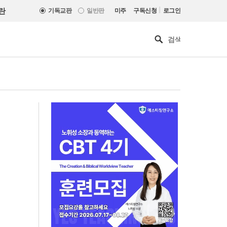
|
란
기독교판
일반판
미주
구독신청
로그인
기독교마약중독연구소, 부산