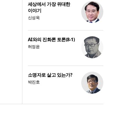
세상에서 가장 위대한
이야기
신성욱
AI와의 진화론 토론(8-1)
허정윤
소명자로 살고 있는가?
박진호