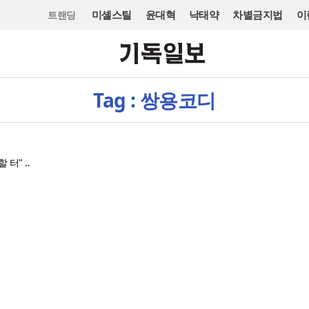
미셸스틸
윤대혁
낙태약
차별금지법
이
트랜딩
Tag : 쌍용코디
터" ..